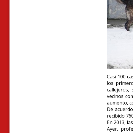
Casi 100 c
los primer
callejeros
vecinos co
aumento, c
De acuerdo
recibido 76
En 2013, las
Ayer, prof