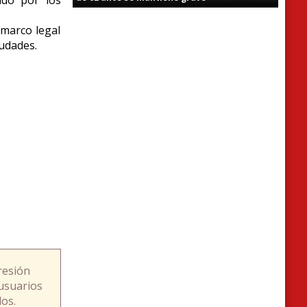
 marco legal
iudades.
resión
usuarios
os.