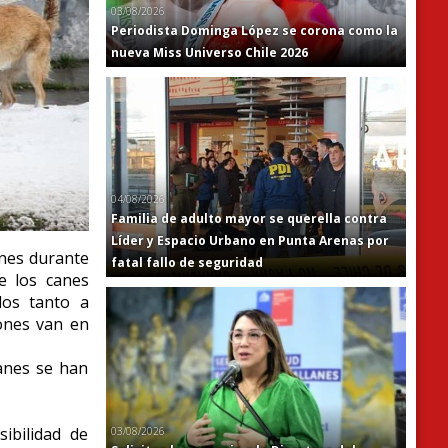
03/08/2026
Periodista Dominga López se corona como la
nueva Miss Universo Chile 2026
04/08/2026
Familia de adulto mayor se querella contra
Líder y Espacio Urbano en Punta Arenas por
nes durante
fatal fallo de seguridad
e los canes
dos tanto a
ones van en
anes se han
ibilidad de
03/08/2026