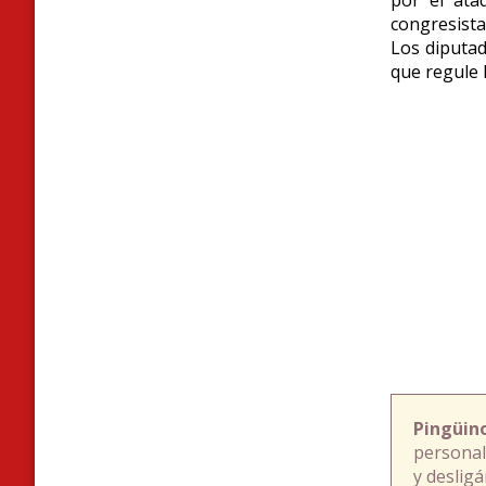
congresista
Los diputad
que regule l
Pingüin
personal
y deslig