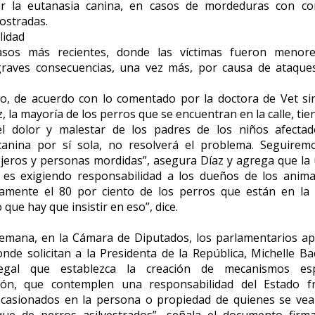
r la eutanasia canina, en casos de mordeduras con co
ostradas.
lidad
sos más recientes, donde las víctimas fueron menor
graves consecuencias, una vez más, por causa de ataque
o, de acuerdo con lo comentado por la doctora de Vet sin
z, la mayoría de los perros que se encuentran en la calle, ti
el dolor y malestar de los padres de los niños afectad
canina por sí sola, no resolverá el problema. Seguirem
ejeros y personas mordidas”, asegura Díaz y agrega que la
 es exigiendo responsabilidad a los dueños de los anima
amente el 80 por ciento de los perros que están en la c
que hay que insistir en eso”, dice.
emana, en la Cámara de Diputados, los parlamentarios a
nde solicitan a la Presidenta de la República, Michelle Ba
 legal que establezca la creación de mecanismos es
ión, que contemplen una responsabilidad del Estado f
 ocasionados en la persona o propiedad de quienes se vea
que de perros asilvestrados”, señala el documento firm