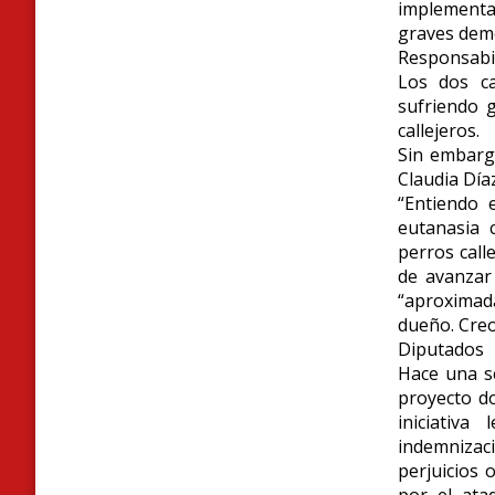
implementa
graves dem
Responsabi
Los dos ca
sufriendo 
callejeros.
Sin embarg
Claudia Día
“Entiendo 
eutanasia 
perros call
de avanzar
“aproximad
dueño. Creo 
Diputados
Hace una s
proyecto do
iniciativa
indemnizac
perjuicios
por el ata