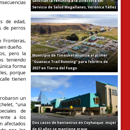
Solicitan la renuncia a la Directora del
nsecuencias
Servicio de Salud Magallanes, Verónica Yáñez
es de edad,
s de perros
 Fronteras,
enen dueño.
04/08/2026
os, pero la
Municipio de Timaukel anuncia el primer
os teniendo
"Guanaco Trail Running" para febrero de
 única forma
2027 en Tierra del Fuego
les, porque
alle tienen
probaron un
chelet, “una
peciales de
rente a los
03/08/2026
Dos casos de hantavirus en Coyhaique: mujer
n afectados
de 62 años se mantiene grave
ado por los