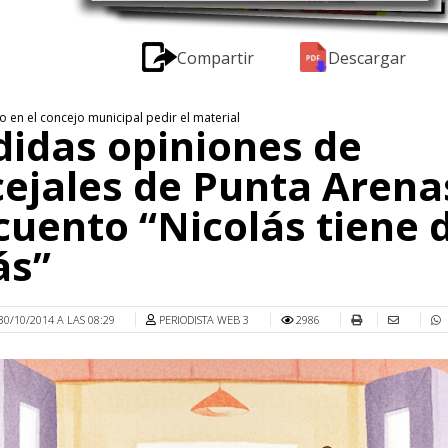
Compartir
Descargar
 en el concejo municipal pedir el material
didas opiniones de
ejales de Punta Arena
cuento “Nicolás tiene 
ás”
30/10/2014 A LAS 08:29
PERIODISTA WEB 3
2986