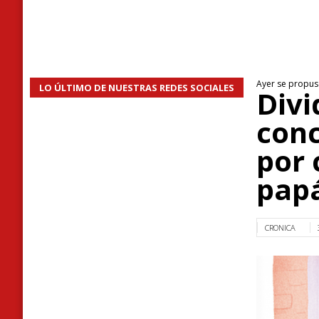
Ayer se propuso
LO ÚLTIMO DE NUESTRAS REDES SOCIALES
Divi
conc
por 
pap
CRONICA