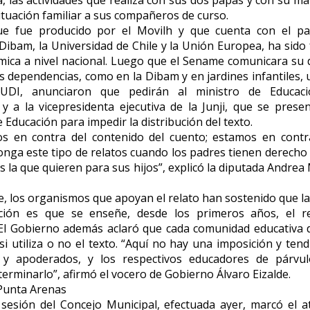
situación familiar a sus compañeros de curso.
que fue producido por el Movilh y que cuenta con el pat
Dibam, la Universidad de Chile y la Unión Europea, ha sido
mica a nivel nacional. Luego que el Sename comunicara su d
s dependencias, como en la Dibam y en jardines infantiles,
UDI, anunciaron que pedirán al ministro de Educaci
 y a la vicepresidenta ejecutiva de la Junji, que se prese
 Educación para impedir la distribución del texto.
s en contra del contenido del cuento; estamos en contr
nga este tipo de relatos cuando los padres tienen derecho 
s la que quieren para sus hijos”, explicó la diputada Andrea 
e, los organismos que apoyan el relato han sostenido que la 
ución es que se enseñe, desde los primeros años, el r
 El Gobierno además aclaró que cada comunidad educativa
si utiliza o no el texto. “Aquí no hay una imposición y ten
 y apoderados, y los respectivos educadores de párvul
erminarlo”, afirmó el vocero de Gobierno Álvaro Eizalde.
Punta Arenas
esión del Concejo Municipal, efectuada ayer, marcó el at