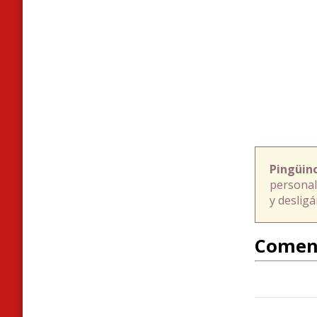
Pingüin
personal
y deslig
Comen