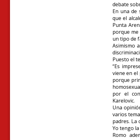
debate sobr
En una de s
que el alca
Punta Arena
porque me 
un tipo de f
Asimismo a
discriminac
Puesto el t
“Es impres
viene en el
porque prim
homosexuale
por el con
Karelovic.
Una opinión
varios tema
padres. La 
Yo tengo la 
Romo adem