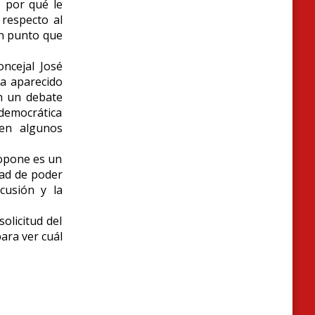
 por qué le
respecto al
un punto que
oncejal José
ya aparecido
n un debate
 democrática
 en algunos
ropone es un
dad de poder
cusión y la
solicitud del
ara ver cuál