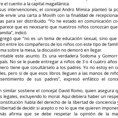
e el cuento a la capital magallánica.
us intervenciones, el concejal Andro Mimica planteó la po
lde envíe una carta a Movilh con la finalidad de recepcionar
s para ser distribuido. “Yo he estado en comunicación co
parece que es necesario que nuestros niños conozcan que
amilia”, indicó.
gregó que “no es un tema de educación sexual, sino que d
ión entre los compañeros de los niños con este tipo de famili
ema sobre la mesa, la discusión no demoró en llegar.
entable este asunto. Es una verdadera Sodoma y Gomorr
 país. No se le puede entregar a niños de 3 o 4 cuatro años
ero tiene que cosultárselo a los padres. Yo no estoy en c
s, pero sí de que esos libros lleguen a las manos de niñ
sentimiento de sus padres”, expresó enfático el conce
 similar sostiene el concejal David Romo, quien asegura 
s legales, excluyendo lo moral. Aquí debiera haber un respe
constitución habla del derecho de la libertad de conciencia 
libertad de decidir si acepto o no lo que me quieren imponer
ás afirma que se debe respetar la opinión de la may