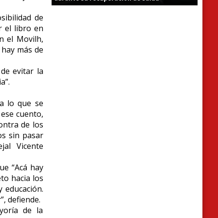
sibilidad de
 el libro en
n el Movilh,
 hay más de
e evitar la
a”.
a lo que se
 ese cuento,
ontra de los
os sin pasar
jal Vicente
que “Acá hay
to hacia los
y educación.
”, defiende.
oría de la