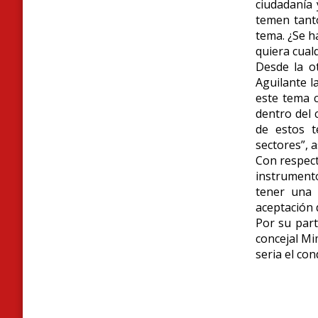
ciudadanía
temen tant
tema. ¿Se h
quiera cual
Desde la ot
Aguilante l
este tema 
dentro del 
de estos t
sectores”, 
Con respect
instrumento
tener una 
aceptación d
Por su parte
concejal Mi
seria el con