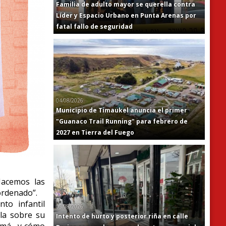
Familia de adulto mayor se querella contra
Líder y Espacio Urbano en Punta Arenas por
fatal fallo de seguridad
04/08/2026
Municipio de Timaukel anuncia el primer
"Guanaco Trail Running" para febrero de
2027 en Tierra del Fuego
Hacemos las
ordenado”.
to infantil
05/08/2026
la sobre su
Intento de hurto y posterior riña en calle
mamá, y cómo