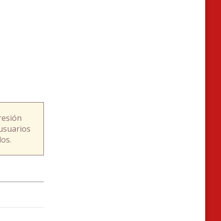
resión
usuarios
os.