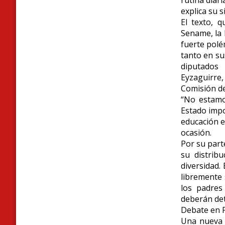
explica su 
El texto, 
Sename, la 
fuerte polé
tanto en su
diputados 
Eyzaguirre,
Comisión de
“No estamo
Estado impo
educación e
ocasión.
Por su part
su distrib
diversidad.
libremente 
los padres
deberán det
Debate en 
Una nueva s