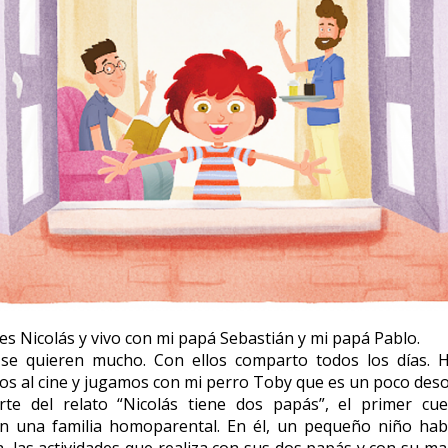
s Nicolás y vivo con mi papá Sebastián y mi papá Pablo.
se quieren mucho. Con ellos comparto todos los días. 
os al cine y jugamos con mi perro Toby que es un poco des
rte del relato “Nicolás tiene dos papás”, el primer cuen
en una familia homoparental. En él, un pequeño niño hab
ia, las actividades que realiza con sus dos papás y con su 