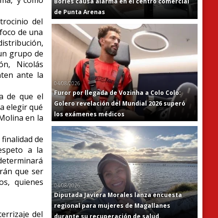
Bories causa alarma en el centro comercial
de Punta Arenas
rocinio del
 foco de una
istribución,
 un grupo de
ón, Nicolás
nten ante la
04/08/2026
Furor por llegada de Vozinha a Colo Colo:
a de que el
Golero revelación del Mundial 2026 superó
a elegir qué
los exámenes médicos
Molina en la
finalidad de
espeto a la
 determinará
drán que ser
os, quienes
04/08/2026
Diputada Javiera Morales lanza encuesta
regional para mujeres de Magallanes
errizaje del
durante su recuperación de salud