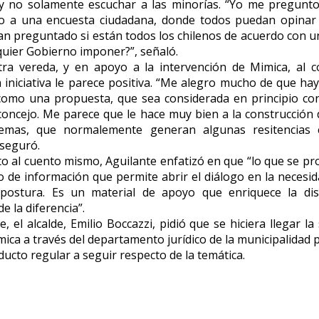
 y no solamente escuchar a las minorías. “Yo me pregunto
o a una encuesta ciudadana, donde todos puedan opinar 
an preguntado si están todos los chilenos de acuerdo con 
quier Gobierno imponer?”, señaló.
ra vereda, y en apoyo a la intervención de Mimica, al c
a iniciativa le parece positiva. “Me alegro mucho de que ha
como una propuesta, que sea considerada en principio co
concejo. Me parece que le hace muy bien a la construcción
emas, que normalemente generan algunas resitencias
aseguró.
o al cuento mismo, Aguilante enfatizó en que “lo que se p
 de información que permite abrir el diálogo en la necesi
postura. Es un material de apoyo que enriquece la dis
e la diferencia”.
, el alcalde, Emilio Boccazzi, pidió que se hiciera llegar la 
mica a través del departamento jurídico de la municipalidad p
ducto regular a seguir respecto de la temática.