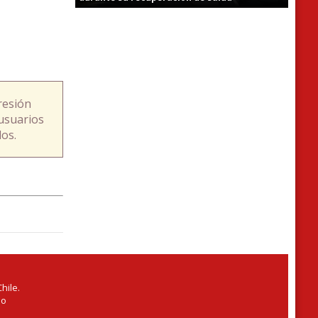
resión
usuarios
os.
hile.
io