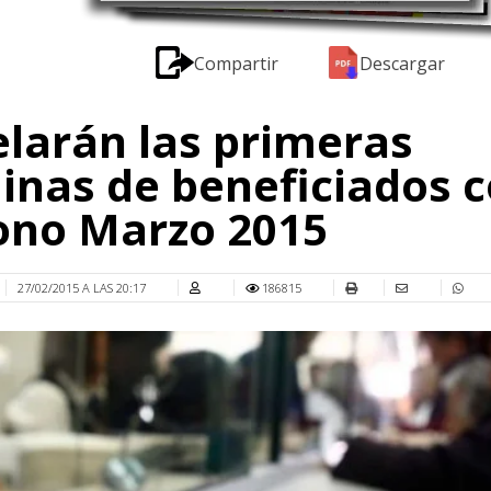
Compartir
Descargar
larán las primeras
nas de beneficiados 
ono Marzo 2015
27/02/2015 A LAS 20:17
186815