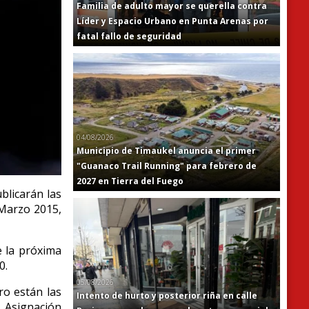
Familia de adulto mayor se querella contra
Líder y Espacio Urbano en Punta Arenas por
fatal fallo de seguridad
04/08/2026
Municipio de Timaukel anuncia el primer
"Guanaco Trail Running" para febrero de
2027 en Tierra del Fuego
blicarán las
 Marzo 2015,
e la próxima
0.
05/08/2026
ro están las
Intento de hurto y posterior riña en calle
a Asignación