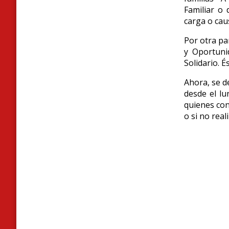
Familiar o
carga o cau
Por otra pa
y Oportuni
Solidario. 
Ahora, se d
desde el lu
quienes con
o si no real