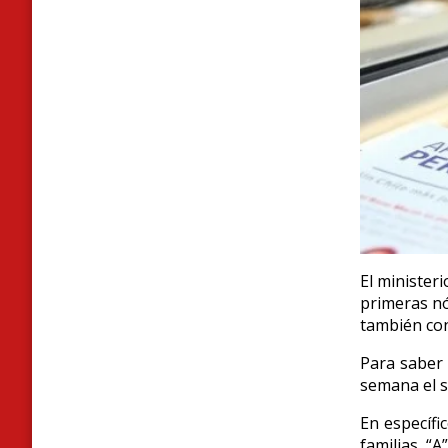
El minister
primeras nó
también co
Para saber 
semana el s
En específi
familias “A