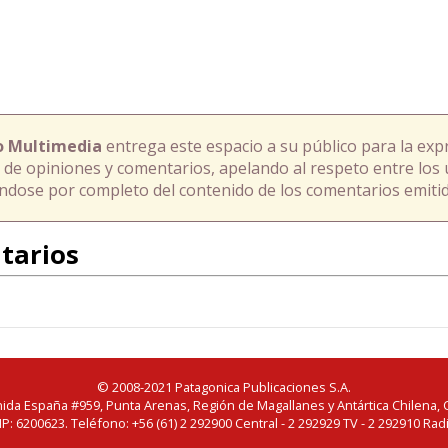
o Multimedia
entrega este espacio a su público para la exp
 de opiniones y comentarios, apelando al respeto entre los 
ándose por completo del contenido de los comentarios emitid
tarios
© 2008-2021 Patagonica Publicaciones S.A.
ida España #959, Punta Arenas, Región de Magallanes y Antártica Chilena, C
IP: 6200623. Teléfono: +56 (61) 2 292900 Central - 2 292929 TV - 2 292910 Rad