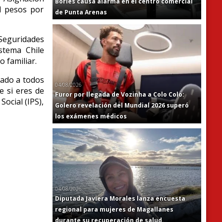
Bories causa alarma en el centro comercial
l pesos por
de Punta Arenas
 Seguridades
stema Chile
 familiar.
gado a todos
04/08/2026
e si eres de
Furor por llegada de Vozinha a Colo Colo:
ocial (IPS),
Golero revelación del Mundial 2026 superó
los exámenes médicos
04/08/2026
Diputada Javiera Morales lanza encuesta
regional para mujeres de Magallanes
durante su recuperación de salud