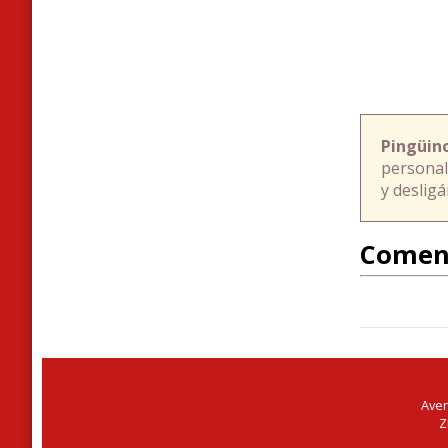
Pingüin
personal
y deslig
Comen
Aven
Z