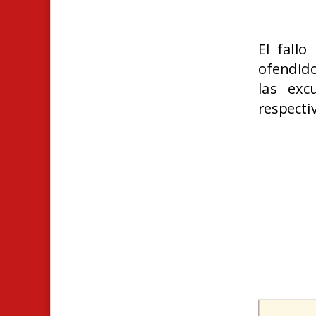
El fall
ofendido
las exc
respectiv