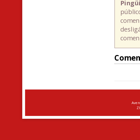
Pingü
públic
coment
deslig
coment
Comen
Aven
ZI