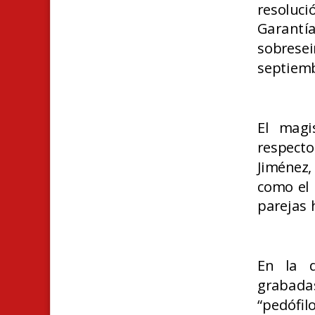
resoluci
Garant
sobrese
septiemb
El magi
respect
Jiménez,
como el 
parejas
En la q
grabadas
“pedófilo