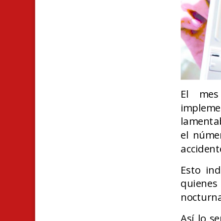
El mes
implemen
lamentab
el núme
accidente
Esto in
quienes
nocturna
Así lo s