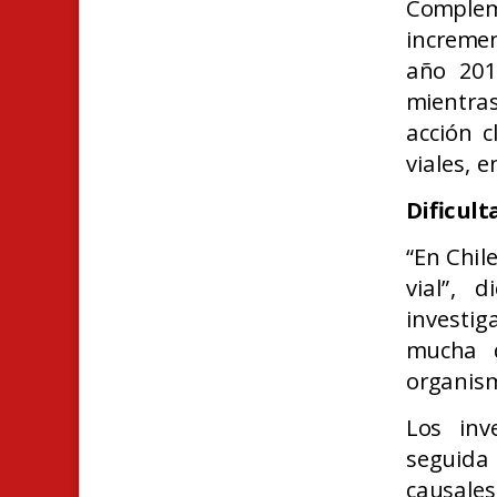
Comple
incremen
año 201
mientra
acción c
viales, e
Dificult
“En Chil
vial”, 
investig
mucha d
organism
Los inv
seguida
causales