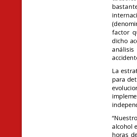
bastant
interna
(denomin
factor q
dicho ac
análisi
accidente
La estrat
para det
evolucio
implem
indepen
“Nuestro
alcohol 
horas de