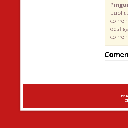
Pingü
públic
coment
deslig
coment
Comen
Aven
ZI