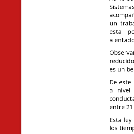
Sistema
acompañó
un traba
esta po
alentado
Observar
reducido
es un ben
De este 
a nivel
conduct
entre 21
Esta ley
los tiem