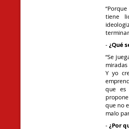
“Porque
tiene 
ideolog
terminar
-
¿Qué s
“Se jueg
miradas 
Y yo cr
emprend
que es 
propone 
que no e
malo par
-
¿Por q