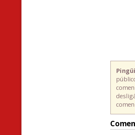
Pingü
públic
coment
deslig
coment
Comen