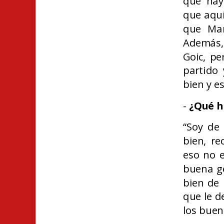
que hay
que aquí
que Mar
Además,
Goic, pe
partido 
bien y e
-
¿Qué h
“Soy de
bien, re
eso no e
buena ge
bien de 
que le d
los buen