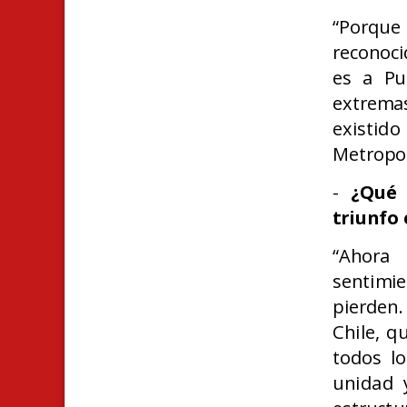
“Porque
reconoci
es a Pu
extrema
existid
Metropol
-
¿Qué 
triunfo 
“Ahora 
sentimi
pierden.
Chile, q
todos lo
unidad 