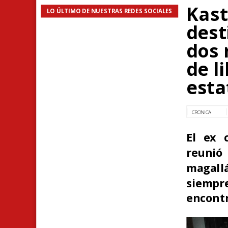
Kast
LO ÚLTIMO DE NUESTRAS REDES SOCIALES
dest
dos 
de l
esta
CRONICA
El ex 
reunió
magall
siemp
encontr