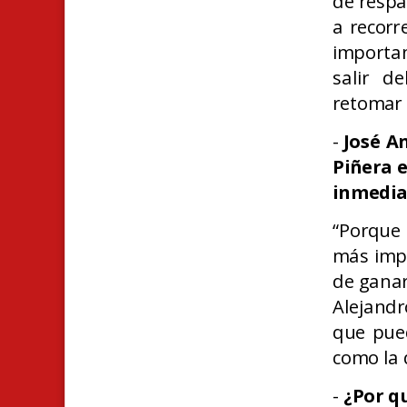
de respa
a recorr
importan
salir d
retomar 
-
José A
Piñera 
inmedi
“Porque 
más imp
de ganarl
Alejandr
que pued
como la 
-
¿Por q