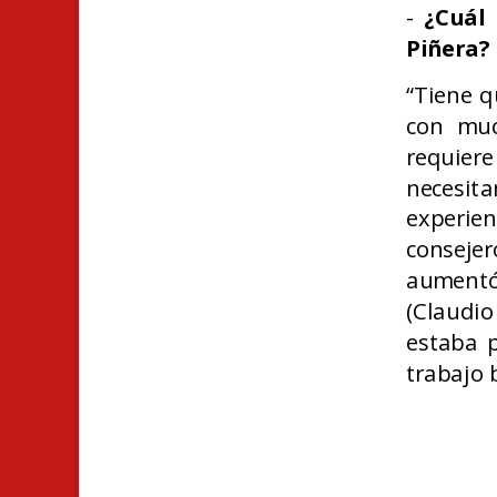
-
¿Cuál
Piñera?
“Tiene q
con muc
requie
necesita
experien
conseje
aumentó
(Claudio
estaba p
trabajo 