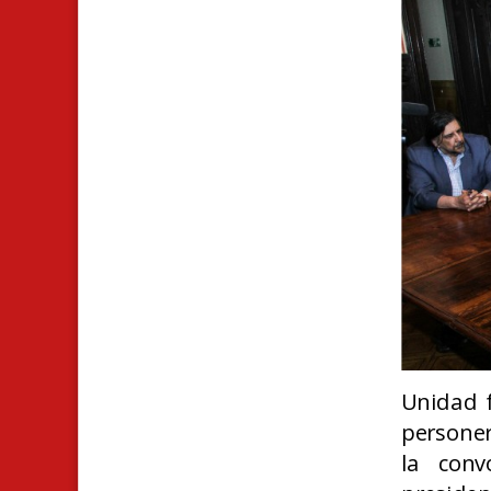
U
nidad 
personer
la conv