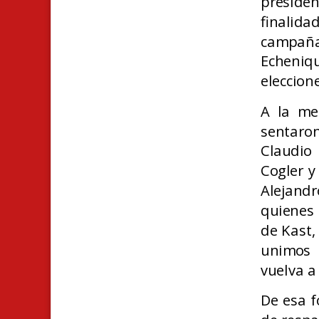
preside
finalid
campaña 
Echeniqu
eleccion
A la me
sentaro
Claudio 
Cogler y
Alejandr
quienes 
de Kast,
unimos 
vuelva a
De esa fo