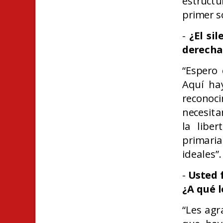
estructu
primer so
-
¿El si
derecha
“Espero
Aquí ha
reconoc
necesita
la liber
primaria
ideales”.
-
Usted 
¿A qué l
“Les agr