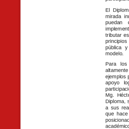
El Diplom
mirada in
puedan o
implemen
tributar e
principio
pública 
modelo.
Para los
altamente
ejemplos p
apoyo lo
participa
Mg. Hécto
Diploma, 
a sus rea
que hace 
posiciona
académic