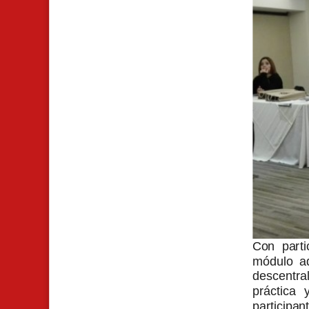
Con parti
módulo ad
descentr
práctica
participan