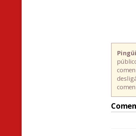
Pingü
públic
coment
deslig
coment
Comen