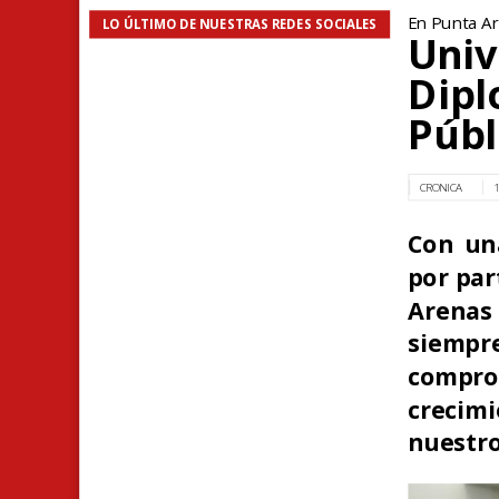
En Punta A
LO ÚLTIMO DE NUESTRAS REDES SOCIALES
Univ
Dipl
Públ
CRONICA
1
Con un
por par
Arenas 
siempre
compro
crecim
nuestro