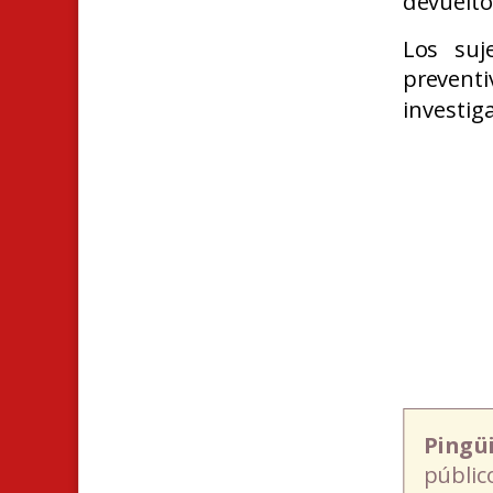
devuelto
Los suj
preventi
investig
Pingü
públic