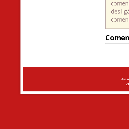
coment
deslig
coment
Comen
Aven
ZI