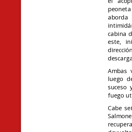
el acop
peoneta 
aborda 
intimid
cabina d
este, i
direcció
descarga
Ambas v
luego de
suceso 
fuego ut
Cabe señ
Salmon
recupera