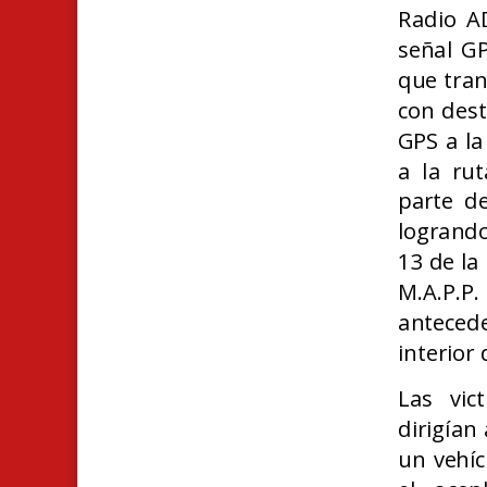
Radio AD
señal GP
que tran
con dest
GPS a la
a la rut
parte d
logrando
13 de la
M.A.P.P
antecede
interior
Las vic
dirigían
un vehíc