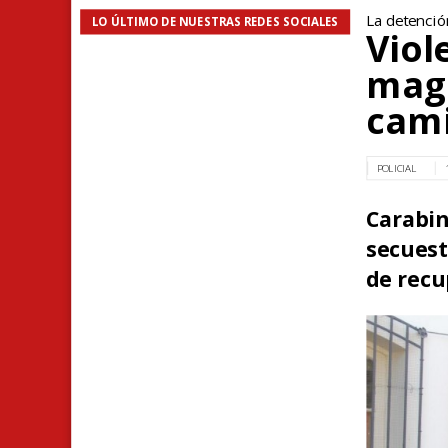
La detenció
LO ÚLTIMO DE NUESTRAS REDES SOCIALES
Viol
maga
cami
POLICIAL
Carabi
secues
de recu