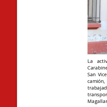
La acti
Carabine
San Vice
camión,
trabaj
transpo
Magallan