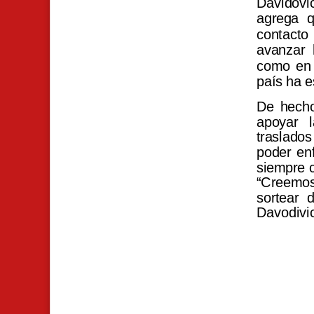
Davidovi
agrega q
contacto
avanzar 
como en 
país ha e
De hecho
apoyar l
traslado
poder en
siempre c
“Creemos
sortear 
Davodivi