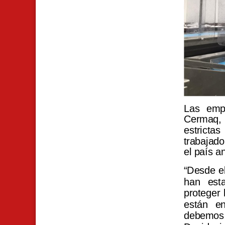
Las emp
Cermaq,
estrict
trabajado
el país a
“Desde el
han esta
proteger 
están en
debemos 