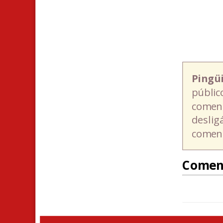
Pingü
públic
coment
deslig
coment
Comen