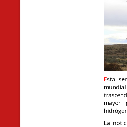
E
sta se
mundial 
trascen
mayor p
hidrógen
La notic