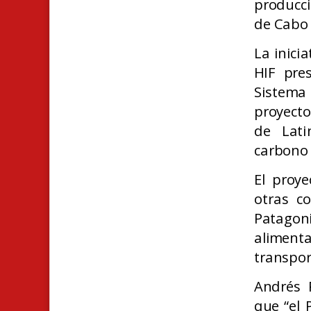
producci
de Cabo 
La inici
HIF pre
Sistema
proyecto
de Lati
carbono 
El proye
otras c
Patagon
alimenta
transpor
Andrés 
que “el 