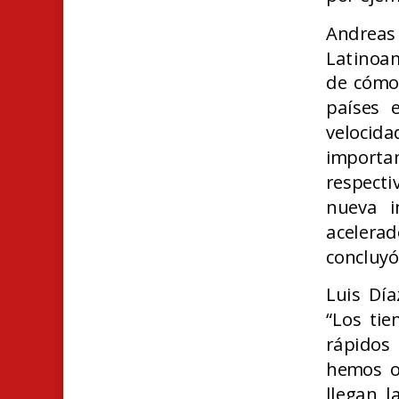
Andreas
Latinoam
de cómo
países 
velocid
importa
respect
nueva i
acelera
concluyó
Luis Día
“Los tie
rápidos
hemos o
llegan 