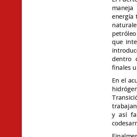
maneja
energía 
natural
petróle
que int
introdu
dentro 
finales 
En el ac
hidróge
Transic
trabajan
y así fa
codesarr
Finalmen