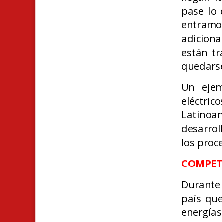
pase lo 
entramos
adiciona
están tr
quedarse
Un ejem
eléctric
Latinoam
desarro
los proc
COMPET
Durante
país que
energías