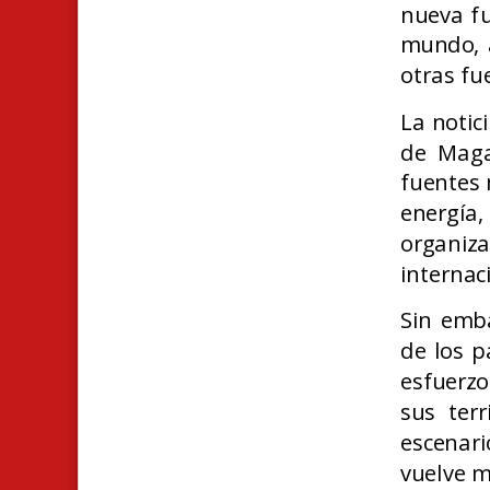
nueva fu
mundo, a
otras fu
La notic
de Maga
fuentes 
energí
a,
organ
internac
Sin emba
de los p
esfuerzo
sus terr
escenari
vuelve m