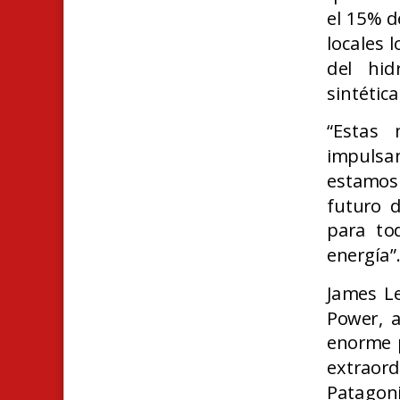
el 15% d
locales l
del hid
sintétic
“Estas 
impulsa
estamos 
futuro d
para to
energía”
James L
Power, a
enorme p
extraor
Patagoni