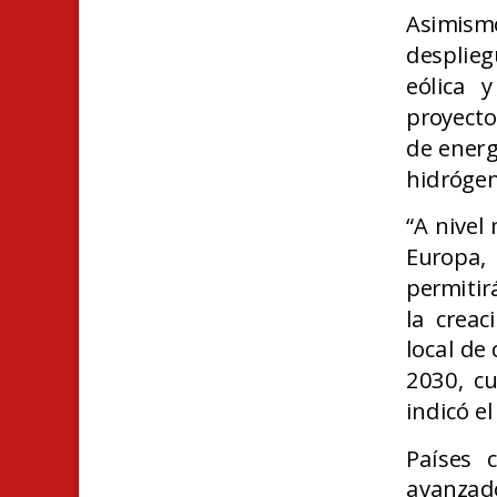
Asimism
desplieg
eólica 
proyecto
de energ
hidrógen
“A nivel
Europa,
permitir
la crea
local de
2030, c
indicó e
Países 
avanzad