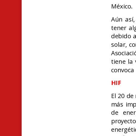
México.
Aún así,
tener al
debido a
solar, c
Asociac
tiene la
convoca 
HIF
El 20 de
más impo
de ener
proyect
energét