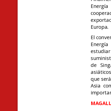
Energía
coopera
exporta
Europa.
El conve
Energía
estudia
suminist
de Sing
asiático
que será
Asia co
importan
M
AGAL