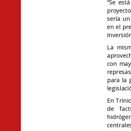
“Se est
proyecto
sería un
en el pr
Inversió
La mism
aprovech
con mayo
represas
para la 
legislac
En Trini
de fact
hidróge
centrale