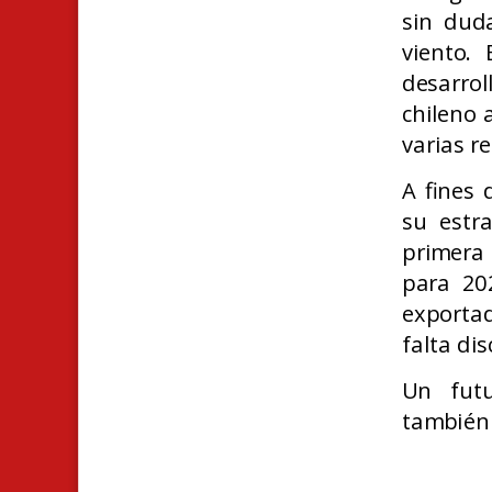
sin dud
viento.
desarro
chileno 
varias r
A
fines 
su estr
primera 
para 202
exportad
falta di
Un futu
también