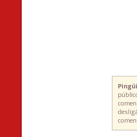
Pingü
públic
coment
deslig
coment