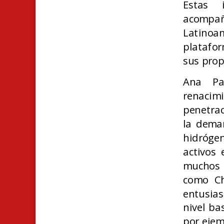
Estas 
acompañ
Latinoam
platafor
sus prop
Ana Pa
renacim
penetrac
la dema
hidróge
activos 
muchos 
como Ch
entusia
nivel ba
por ejem