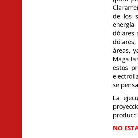
Claramen
de los 
energía
dólares 
dólares
áreas, y
Magallan
estos pr
electrol
se pensa
La ejec
proyecci
producci
N
O EST