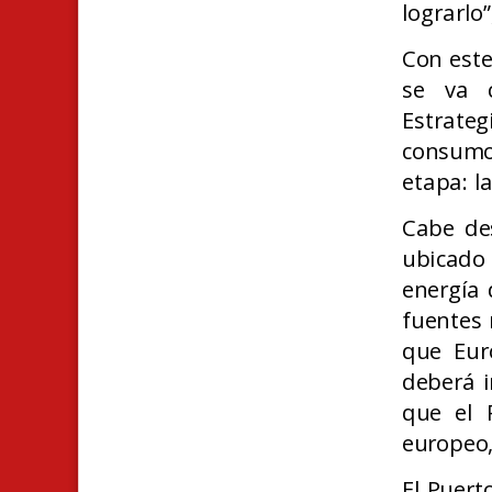
lograrlo”
Con este
se va c
Estrateg
consumo
etapa: l
Cabe de
ubicado
energía 
fuentes 
que Eur
deberá i
que el 
europeo,
El Puert