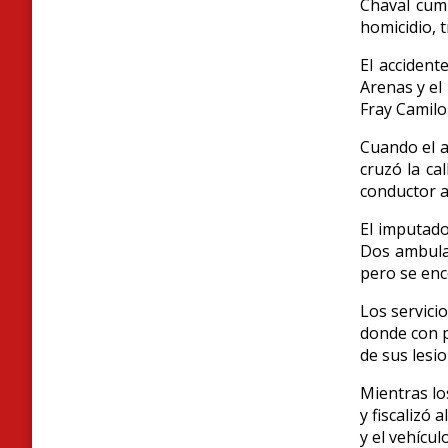
Chaval cump
homicidio, t
El accident
Arenas y el
Fray Camilo
Cuando el a
cruzó la ca
conductor a
El imputado
Dos ambulan
pero se enc
Los servicio
donde con p
de sus lesio
Mientras los
y fiscalizó
y el vehícul