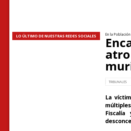
En la Població
LO ÚLTIMO DE NUESTRAS REDES SOCIALES
Enca
atro
muri
TRIBUNALES
La vícti
múltiples
Fiscalí
desconcen