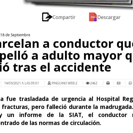
Compartir
Descargar
n 18 de Septiembre
rcelan a conductor qu
pelló a adulto mayor 
ó tras el accidente
14/05/2021 A LAS 09:01
PINGUINO WEB 2
2462
ma fue trasladada de urgencia al Hospital Reg
 fracturas, pero falleció durante la madrugada
a y un informe de la SIAT, el conductor 
trado de las normas de circulación.