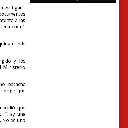
 investigado
s documentos
atento a las
ersección”,
squina donde
ngido y los
 Ministerio
rmo Ibacache
a exige que
 decidió que
o. “Hay una
o. No es una