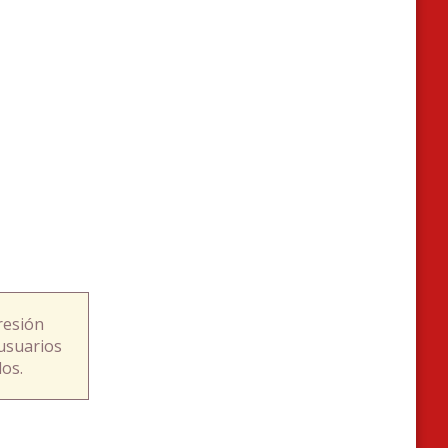
resión
usuarios
os.