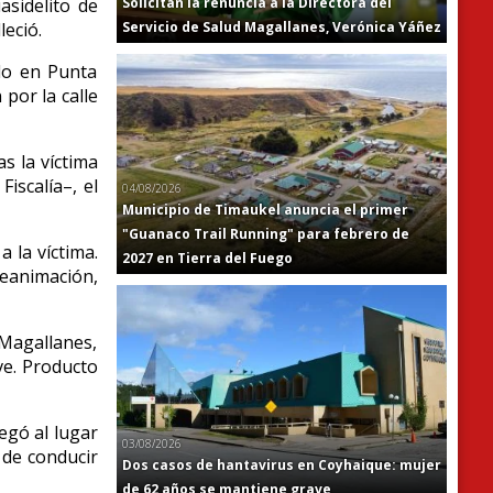
Solicitan la renuncia a la Directora del
asidelito de
Servicio de Salud Magallanes, Verónica Yáñez
leció.
ído en Punta
por la calle
s la víctima
iscalía–, el
04/08/2026
Municipio de Timaukel anuncia el primer
"Guanaco Trail Running" para febrero de
 la víctima.
2027 en Tierra del Fuego
reanimación,
e Magallanes,
ve. Producto
legó al lugar
03/08/2026
 de conducir
Dos casos de hantavirus en Coyhaique: mujer
de 62 años se mantiene grave