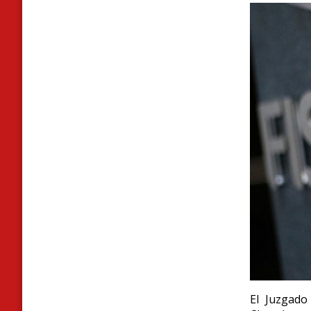
E
l Juzgado