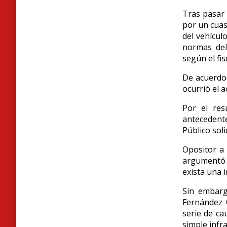
Tras pasar 
por un cuas
del vehícul
normas d
e
según el fi
De acuerdo 
ocurrió el a
Por el res
antecedent
Público sol
Opositor a 
argumentó 
exista una 
S
in embargo
Fernández 
serie de ca
simple infra