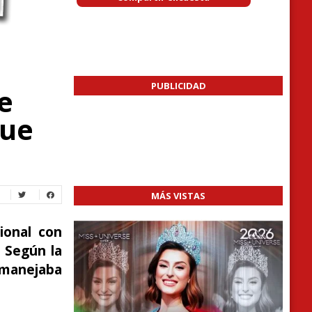
PUBLICIDAD
e
que
MÁS VISTAS
ional con
. Según la
manejaba