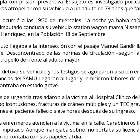
la con prisión preventiva. El sujeto es investigado por cu
ras atropellar con su vehículo a un adulto de 78 años que fal
e ocurrió a las 19:30 del miércoles. La noche ya había ca
 imputado conducía su vehículo station wagon marca Nissan 
 Henríquez, en la Población 18 de Septiembre.
uto llegaba a la intersección con el pasaje Manuel Gandirilla
lle. Desconcentrado de las normas de circulación –según la F
tropelló de frente al adulto mayor.
 detuvo su vehículo y los testigos se agolparon a socorrer a
cias del SAMU llegaron al lugar y le hicieron labores de 
ontraba en estado grave.
s de urgencia trasladaron a la víctima al Hospital Clínico d
olicontusiones, fracturas de cráneo múltiples y un TEC gra
nes el paciente falleció siete horas después de su ingreso.
 enfermeros atendían a la víctima en la calle, Carabineros l
 al imputado. Aunque manejaba sobrio, no portaba su licencia
o no contaba con sus papeles al día.