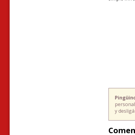
Pingüin
personal
y deslig
Comen