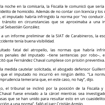
la noche en la comisaría, la Fiscalía le comunicó que sería
idelito de homicidio. Además de no contar con licencia y lo
o, el imputado habría infringido la norma por “no conducir 
l tránsito en circunstancias que se aproximaba a una int
scal Sebastián González.
a un informe preliminar de la SIAT de Carabineros, la e
ccidente tenía buena visibilidad.
ultado fatal del atropello, las normas que habría infri
es penales del imputado –tiene sentencias por robo–, el
icitó que Fernández Chaval cumpliese con prisión preventiva.
la medida cautelar solicitada, el abogado defensor Guille
que el imputado no incurrió en ningún delito. “La norm
imprudencia temeraria que, en este caso, no hay”, dijo.
, el tribunal se inclinó por la posición de la Fiscalía y
Chaval fuese enviado a la cárcel mientras sea investigad
usas que se han unido para resultar esto en un cuasidelit
cción a una norma”, fall
ó el juez Cristián Armijo.