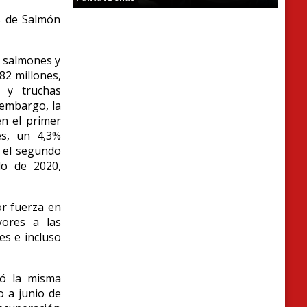
es de Salmón
e salmones y
82 millones,
 y truchas
 emba
rgo, la
en el primer
es, un 4,3%
n el segundo
do de 2020,
r fuerza en
yores a las
es e incluso
tó la misma
o a junio de