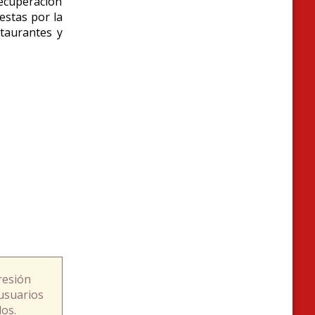
recuperación
estas por la
staurantes y
resión
usuarios
os.