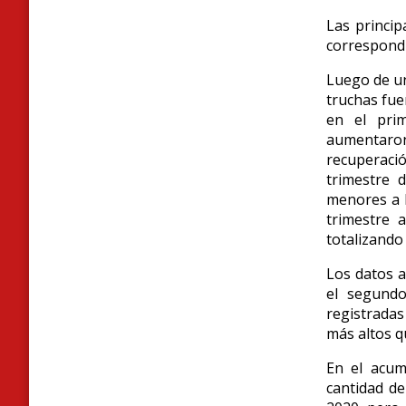
Las princip
correspond
Luego de un
truchas fue
en el pri
aumentaron
recuperació
trimestre 
menores a l
trimestre 
totalizando
Los datos 
el segundo
registradas
más altos q
En el acu
cantidad de