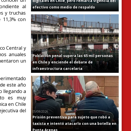
a conocer un
digitales en Chile, pero remarca vigencia del
ondiente al
efectivo como medio de respaldo
s y truchas
e 11,3% con
co Central y
05/08/2026
nos anuales
Población penal supera las 65 mil personas
imentaron un
en Chile y enciende el debate de
infraestructura carcelaria
xperimentado
 de este año
o llegando a
Esto es muy
ica en Chile
ejecutiva del
05/08/2026
Prisión preventiva para sujeto que robó a
taxista e intentó atacarlo con una botella en
Punta Arenas