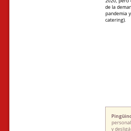
2020, pero 
de la deman
pandemia y 
catering)
.
Pingüin
personal
y deslig