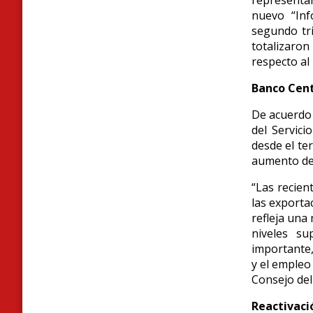
representan
nuevo “Inf
segundo tr
totalizaro
respecto al
Banco Cent
De acuerdo 
del Servic
desde el te
aumento de 
“Las recien
las exporta
refleja una
niveles su
importante,
y el empleo 
Consejo del
Reactivaci