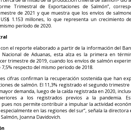
 cerca de la mitad de la producción chilena de salmón- dio 
orme Trimestral de Exportaciones de Salmón”, corresp
imestre de 2021 y que muestra que los envíos de salmone
n US$ 1.153 millones, lo que representa un crecimiento d
 mismo período de 2020.
ral
con el reporte elaborado a partir de la información del Ban
io Nacional de Aduanas, esta alza es la primera en térmi
rcer trimestre de 2019, cuando los envíos de salmón exper
7,5% respecto del mismo periodo de 2018.
tes cifras confirman la recuperación sostenida que han e
ciones de salmón. El 11,3% registrado el segundo trimestre
 mayor demanda, luego de la caída registrada en 2020, inclus
periores a los registrados previos a la pandemia. 
 pues nos permite contribuir a impulsar la actividad económ
especialmente en las regiones del sur”, señala la directora 
 Salmón, Joanna Davidovich.
ón