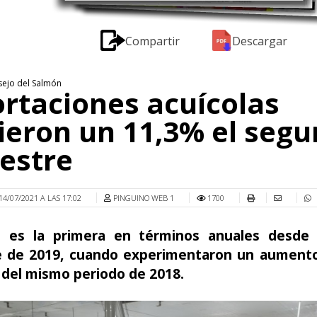
Compartir
Descargar
sejo del Salmón
rtaciones acuícolas
ieron un 11,3% el seg
estre
14/07/2021 A LAS 17:02
PINGUINO WEB 1
1700
a es la primera en términos anuales desde 
e de 2019, cuando experimentaron un aument
 del mismo periodo de 2018.