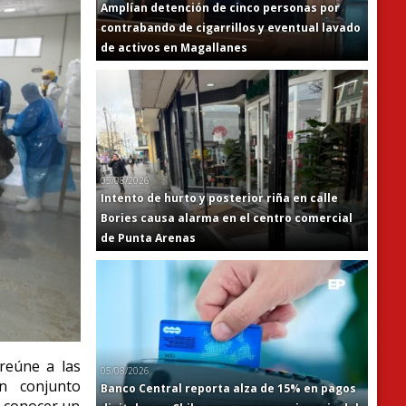
Amplían detención de cinco personas por
contrabando de cigarrillos y eventual lavado
de activos en Magallanes
05/08/2026
Intento de hurto y posterior riña en calle
Bories causa alarma en el centro comercial
de Punta Arenas
reúne a las
05/08/2026
n conjunto
Banco Central reporta alza de 15% en pagos