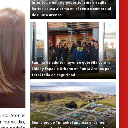
Intento de hurto y posterior riña en calle
Bories causa alarma en el centro comercial
de Punta Arenas
04/08/2026
Familia de adulto mayor se querella contra
Líder y Espacio Urbano en Punta Arenas por
fatal fallo de seguridad
Punta Arenas
04/08/2026
r homicidio,
Municipio de Timaukel anuncia el primer