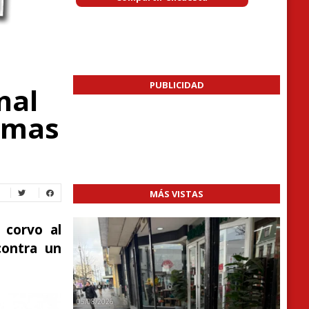
PUBLICIDAD
nal
imas
MÁS VISTAS
 corvo al
contra un
05/08/2026