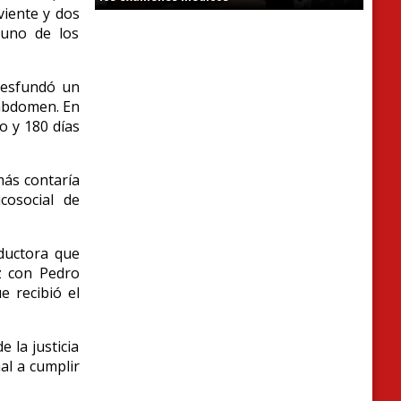
viente y dos
 uno de los
 desfundó un
 abdomen. En
o y 180 días
más contaría
cosocial de
ductora que
z con Pedro
e recibió el
 la justicia
al a cumplir