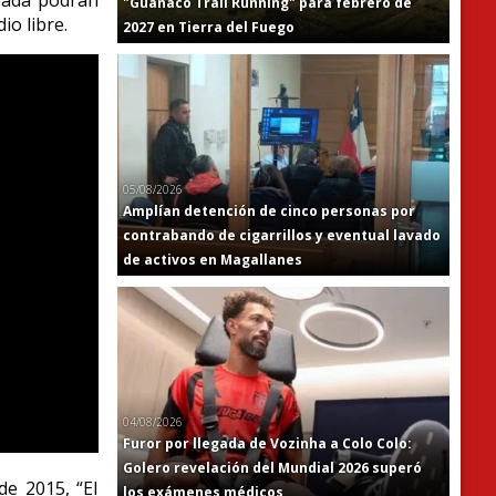
erada podrán
"Guanaco Trail Running" para febrero de
io libre.
2027 en Tierra del Fuego
05/08/2026
Amplían detención de cinco personas por
contrabando de cigarrillos y eventual lavado
de activos en Magallanes
04/08/2026
Furor por llegada de Vozinha a Colo Colo:
Golero revelación del Mundial 2026 superó
de 2015, “El
los exámenes médicos