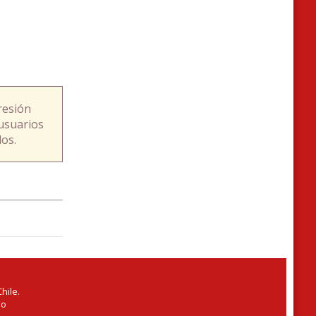
resión
usuarios
os.
hile.
io