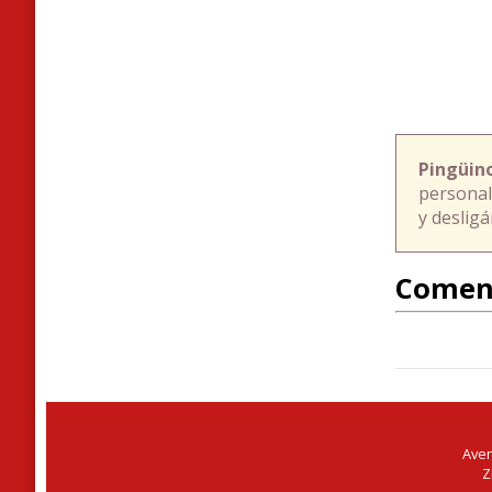
Pingüin
personal
y deslig
Comen
Aven
Z