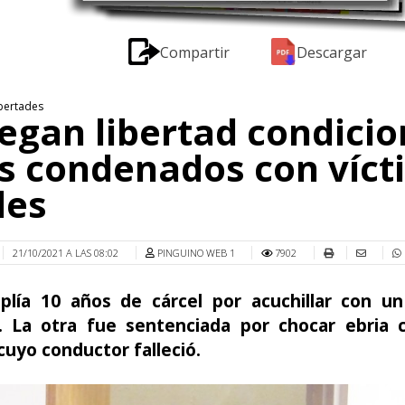
Compartir
Descargar
bertades
egan libertad condicio
s condenados con víct
les
21/10/2021 A LAS 08:02
PINGUINO WEB 1
7902
lía 10 años de cárcel por acuchillar con un
. La otra fue sentenciada por chocar ebria 
cuyo conductor falleció.