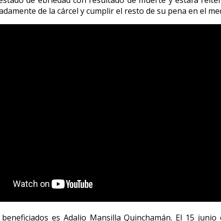
stado de ebriedad con resultado de muerte y estafa reit
padamente de la cárcel y cumplir el resto de su pena en el med
beneficiados es Adalio Mansilla Quinchamán. El 15 junio 