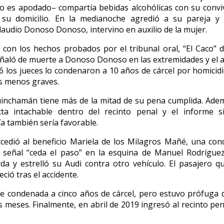
 es apodado– compartía bebidas alcohólicas con su convi
su domicilio. En la medianoche agredió a su pareja y
Claudio Donoso Donoso, intervino en auxilio de la mujer.
con los hechos probados por el tribunal oral, “El Caco”
ñaló de muerte a Donoso Donoso en las extremidades y el
16 los jueces lo condenaron a 10 años de cárcel por homicidi
s menos graves.
inchamán tiene más de la mitad de su pena cumplida. Ade
ta intachable dentro del recinto penal y el informe si
 también sería favorable.
cedió al beneficio Mariela de los Milagros Mañé, una con
 señal “ceda el paso” en la esquina de Manuel Rodrígue
da y estrelló su Audi contra otro vehículo. El pasajero qu
eció tras el accidente.
e condenada a cinco años de cárcel, pero estuvo prófuga de
s meses. Finalmente, en abril de 2019 ingresó al recinto pen