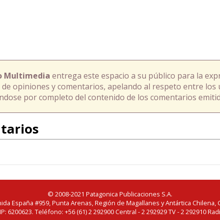
o Multimedia
entrega este espacio a su público para la exp
 de opiniones y comentarios, apelando al respeto entre los 
ándose por completo del contenido de los comentarios emitid
tarios
© 2008-2021 Patagonica Publicaciones S.A.
ida España #959, Punta Arenas, Región de Magallanes y Antártica Chilena, C
IP: 6200623. Teléfono: +56 (61) 2 292900 Central - 2 292929 TV - 2 292910 Rad