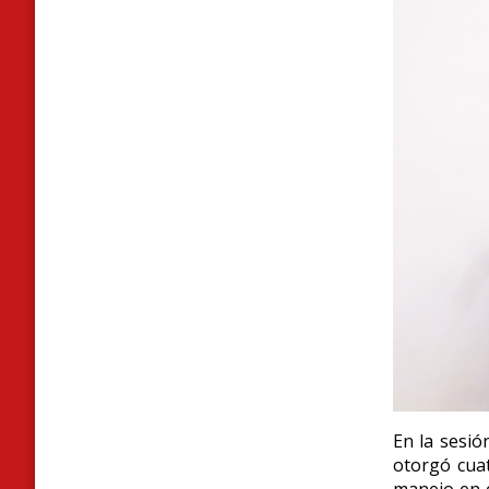
E
n la sesió
otorgó cuat