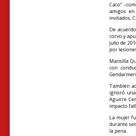
Caco” –como
amigos en 
invitados, 
De acuerdo 
corvo y apu
julio de 20
por lesione
Mansilla Qu
con conduc
Gendarmería
También ac
ignoró una
Aguirre Cer
impacto fall
La mujer fu
durante sei
la pena.