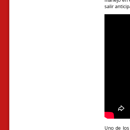
manejo en e
salir antici
Uno de los 