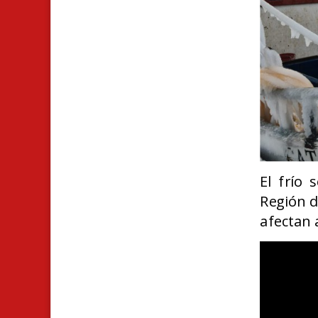
E
l frío
Región d
afectan 