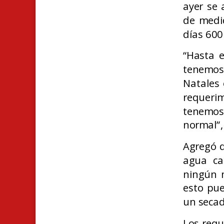
ayer se 
de medi
días 600
“Hasta 
tenemo
Natales 
requerim
tenemos
normal”,
Agregó 
agua ca
ningún m
esto pu
un secad
Los requ