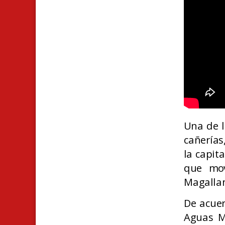
Una de l
cañerías
la capit
que mov
Magallan
De acuer
Aguas M