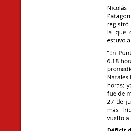
Nicolás
Patagon
registró
la que 
estuvo a
“En Pun
6.18 hor
promedio
Natales 
horas; y
fue de m
27 de ju
más fri
vuelto a 
Déficit 