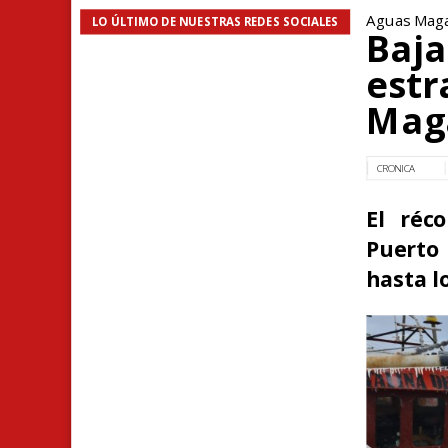
Aguas Magal
LO ÚLTIMO DE NUESTRAS REDES SOCIALES
Baja
estr
Mag
CRONICA
El réc
Puerto
hasta l