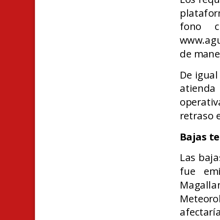
platafor
fono c
www.agu
de maner
De igual
atienda 
operativ
retraso 
Bajas te
Las baja
fue em
Magalla
Meteoro
afectarí