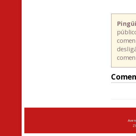
Pingü
públic
coment
deslig
coment
Comen
Aven
ZI