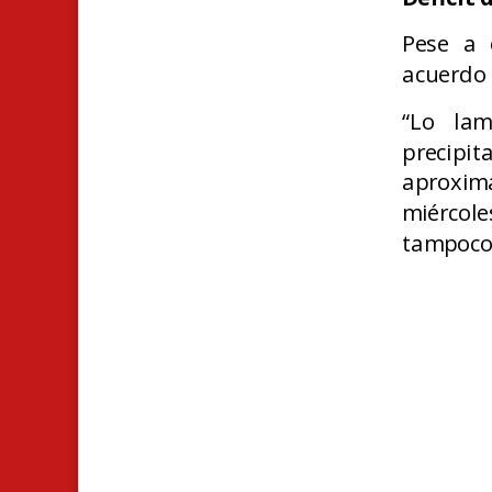
Pese a 
acuerdo a
“Lo lam
precip
aproxima
miércole
tampoco 