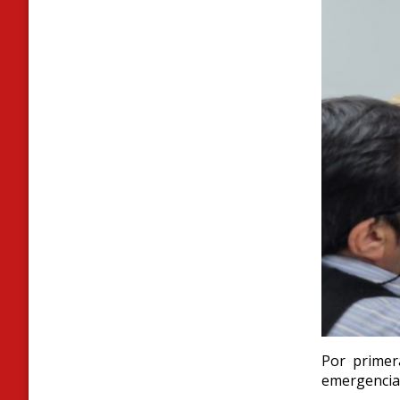
P
or primer
emergencia 