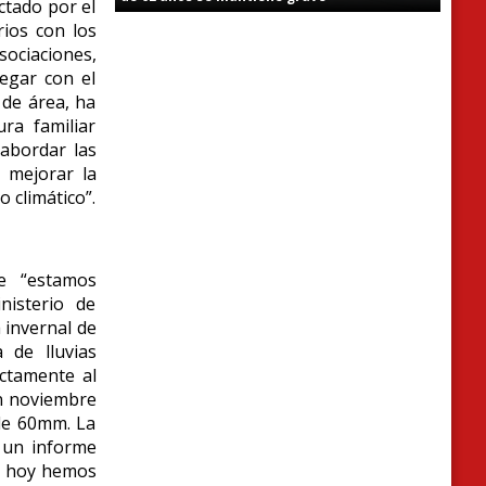
ctado por el
rios con los
sociaciones,
legar con el
 de área, ha
ra familiar
abordar las
a mejorar la
 climático”.
ue “estamos
nisterio de
 invernal de
 de lluvias
ectamente al
en noviembre
 de 60mm. La
a un informe
 y hoy hemos