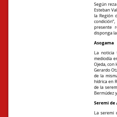
Según reza 
Esteban Val
la Región 
condición”
presente r
disponga la
Asogama
La noticia 
mediodía e
Ojeda, con 
Gerardo Otz
de la mism
hídrica en 
de la serem
Bermúdez y 
Seremi de 
La seremi d