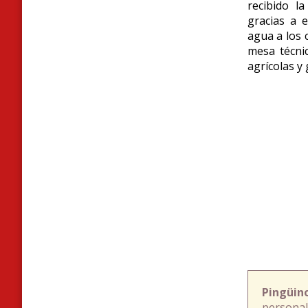
recibido la
gracias a 
agua a los 
mesa técnic
agrícolas y
Pingüin
personal