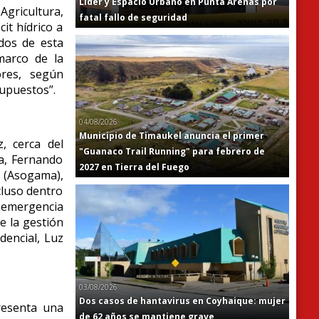
Líder y Espacio Urbano en Punta Arenas por
Agricultura,
fatal fallo de seguridad
it hídrico a
dos de esta
marco de la
ores, según
upuestos”.
04/08/2026
Municipio de Timaukel anuncia el primer
z, cerca del
"Guanaco Trail Running" para febrero de
a, Fernando
2027 en Tierra del Fuego
s (Asogama),
cluso dentro
 emergencia
e la gestión
dencial, Luz
03/08/2026
Dos casos de hantavirus en Coyhaique: mujer
presenta una
de 62 años se mantiene grave