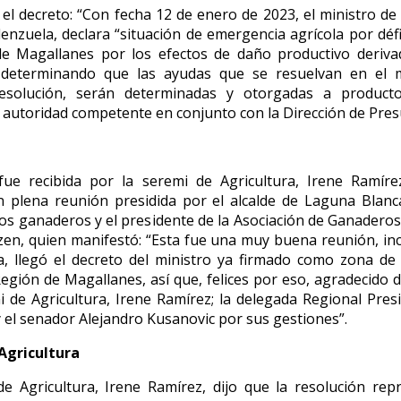
el decreto: “Con fecha 12 de enero de 2023, el ministro de 
enzuela, declara “situación de emergencia agrícola por défic
de Magallanes por los efectos de daño productivo deriva
, determinando que las ayudas que se resuelvan en el 
esolución, serán determinadas y otorgadas a product
 autoridad competente en conjunto con la Dirección de Pres
fue recibida por la seremi de Agricultura, Irene Ramíre
n plena reunión presidida por el alcalde de Laguna Blanc
los ganaderos y el presidente de la Asociación de Ganadero
en, quien manifestó: “Esta fue una muy buena reunión, in
a, llegó el decreto del ministro ya firmado como zona de
Región de Magallanes, así que, felices por eso, agradecido d
i de Agricultura, Irene Ramírez; la delegada Regional Presi
el senador Alejandro Kusanovic por sus gestiones”.
Agricultura
e Agricultura, Irene Ramírez, dijo que la resolución re