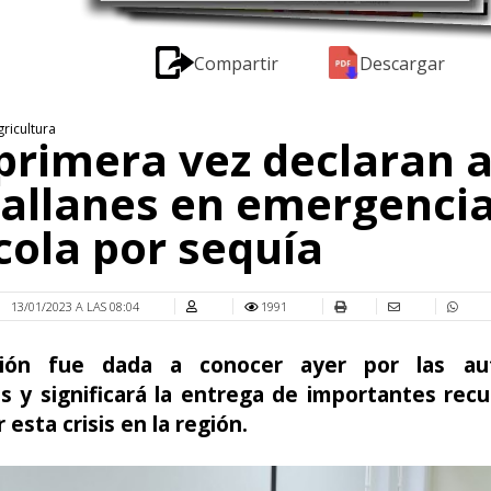
Compartir
Descargar
gricultura
primera vez declaran 
allanes en emergenci
cola por sequía
13/01/2023 A LAS 08:04
1991
sión fue dada a conocer ayer por las aut
s y significará la entrega de importantes rec
 esta crisis en la región.