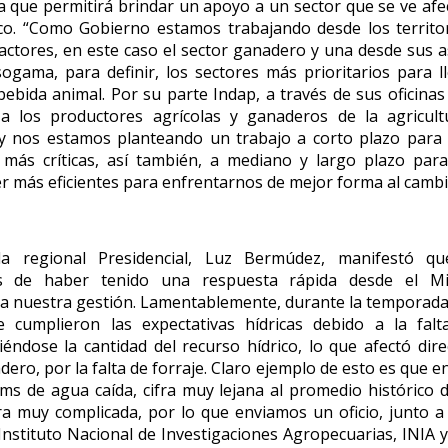
 que permitirá brindar un apoyo a un sector que se ve afe
rico. “Como Gobierno estamos trabajando desde los territo
 actores,
en este caso el sector ganadero y una desde sus a
gama, para definir, los sectores más prioritarios para l
ebida animal. Por su parte Indap, a través de sus oficinas
 a los productores agrícolas y ganaderos de la agricultu
y nos estamos planteando un trabajo a corto plazo para 
 más críticas, así también, a mediano y largo plazo par
er más eficientes para enfrentarnos de mejor forma al cambio
a regional Presidencial, Luz Bermúdez, manifestó q
s de haber tenido una respuesta rápida desde el Mi
 a nuestra gestión. Lamentablemente, durante la temporada
 cumplieron las expectativas hídricas debido a la falta
ndose la cantidad del recurso hídrico, lo que afectó dir
dero, por la falta de forraje. Claro ejemplo de esto es que 
s de agua caída, cifra muy lejana al promedio histórico
ra muy complicada, por lo que enviamos un oficio, junto 
 Instituto Nacional de Investigaciones Agropecuarias, INIA