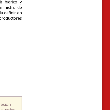
it hídrico y
ministro de
a definir en
 productores
resión
usuarios