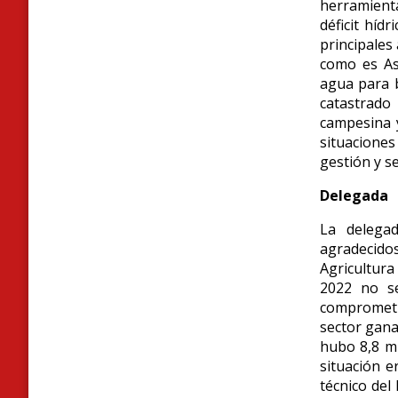
herramienta
déficit híd
principales
como es Aso
agua para b
catastrado
campesina 
situaciones
gestión y s
Delegada
La delegad
agradecido
Agricultura
2022 no se
comprometié
sector gana
hubo 8,8 mm
situación e
técnico del