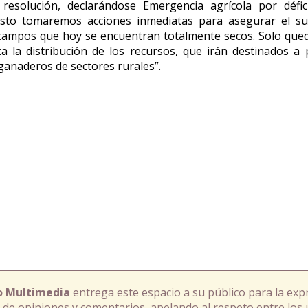
 resolución, declarándose Emergencia agrícola por défic
esto tomaremos acciones inmediatas para asegurar el su
campos que hoy se encuentran totalmente secos. Solo qued
a la distribución de los recursos, que irán destinados a
 ganaderos de sectores rurales”.
o Multimedia
entrega este espacio a su público para la exp
 de opiniones y comentarios, apelando al respeto entre los 