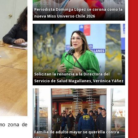
03/08/2026
Periodista Dominga López se corona como la
nueva Miss Universo Chile 2026
03/08/2026
Solicitan la renuncia a la Directora del
Servicio de Salud Magallanes, Verónica Yáñez
omo zona de
04/08/2026
Familia de adulto mayor se querella contra