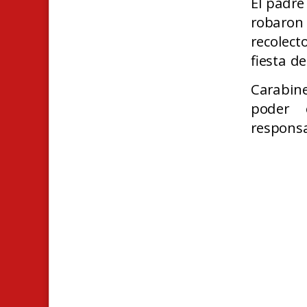
El padre 
robaron
recolect
fiesta d
Carabine
poder 
responsa