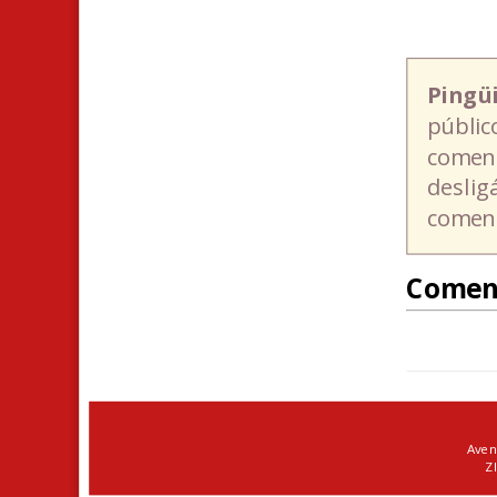
Pingü
públic
coment
deslig
coment
Comen
Aven
ZI