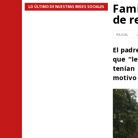
Fami
LO ÚLTIMO DE NUESTRAS REDES SOCIALES
de r
POLICIAL
El padr
que “l
tenían
motivo 