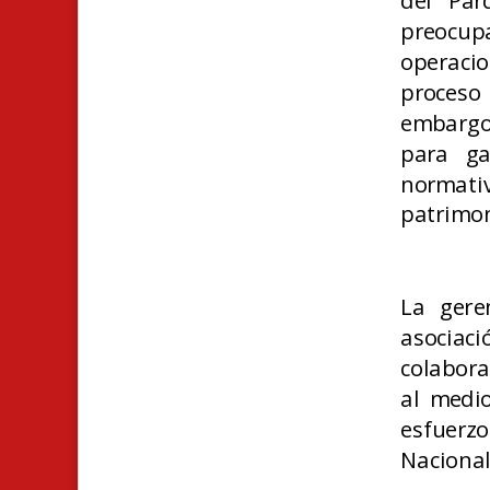
del Par
preocup
operacio
proceso 
embargo
para ga
normati
patrimon
La gere
asociac
colabora
al medi
esfuerzo
Nacional