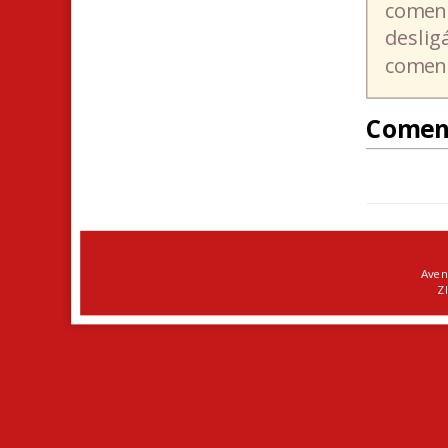
coment
deslig
coment
Comen
Aven
ZI