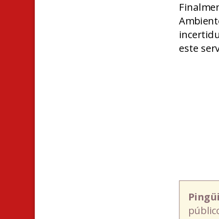
Finalmen
Ambient
incertid
este serv
Pingü
públic