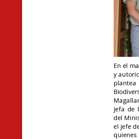
En el ma
y autori
plantea
Biodive
Magallan
jefa de 
del Mini
el jefe 
quienes 