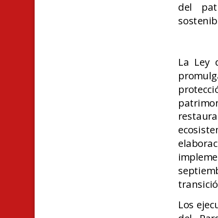
del pat
sostenib
La Ley d
promulg
protecci
patrimo
restaur
ecosist
elabora
implemen
septiem
transici
Los ejec