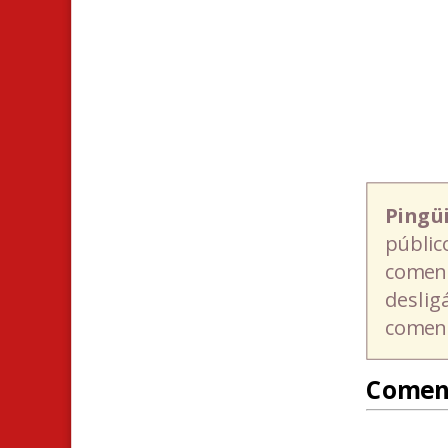
Pingü
públic
coment
deslig
coment
Comen