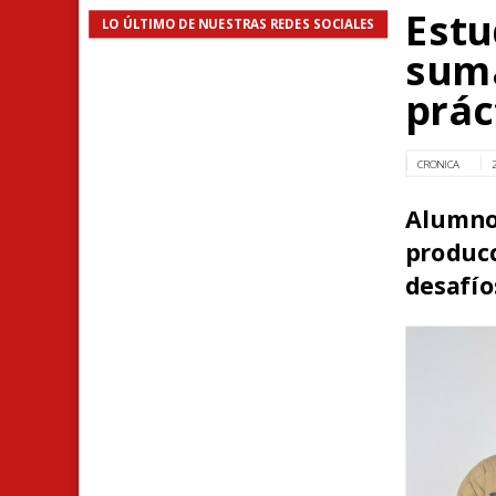
Estu
LO ÚLTIMO DE NUESTRAS REDES SOCIALES
suma
prác
CRONICA
Alumn
produc
desafío