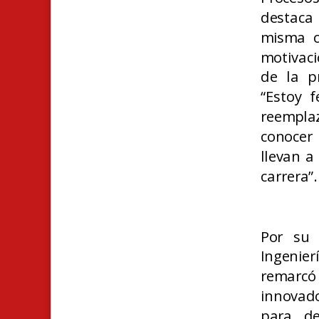
destaca 
misma c
motivaci
de la p
“Estoy 
reemplaz
conocer
llevan a
carrera”.
Por su 
Ingenie
remarcó
innovado
para de