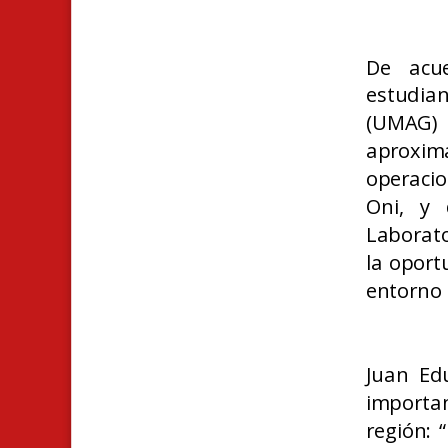
De acue
estudian
(UMAG) 
aproxi
operacio
Oni, y 
Laborato
la oport
entorno i
Juan Edu
importan
región: 