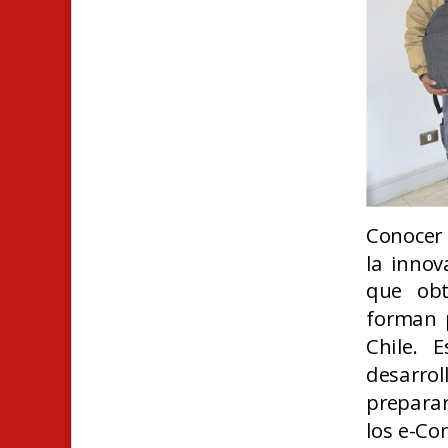
C
onocer 
la innov
que obt
forman p
Chile. 
desarrol
preparar
los e-Co