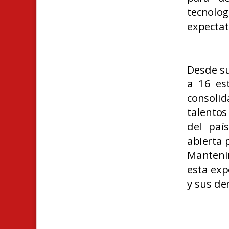
tecnolog
expectat
Desde su
a 16 est
consoli
talentos
del paí
abierta 
Mantenim
esta exp
y sus de