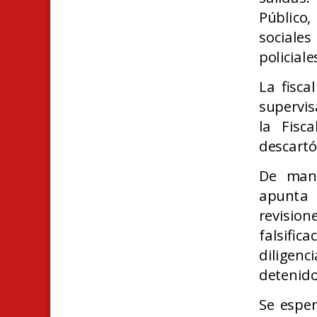
Público,
sociale
policial
La fisca
supervis
la Fisc
descartó
De mane
apunta 
revision
falsifi
diligenc
detenido
Se espe