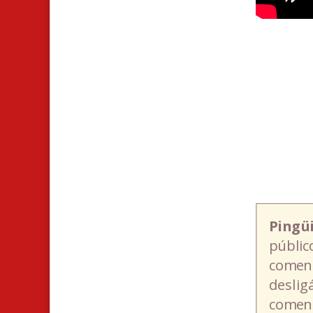
Pingü
públic
coment
deslig
coment