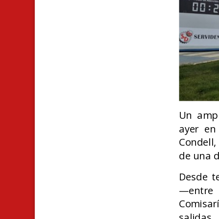
Un ampli
ayer en
Condell,
de una d
Desde t
—entre e
Comisar
salidas.