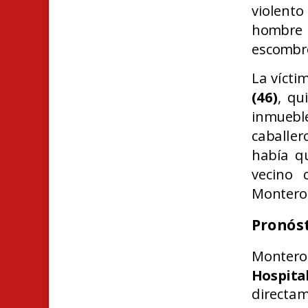
violent
hombre 
escombr
La vícti
(46)
, qu
inmueble
caballe
había q
vecino 
Montero 
Pronóst
Montero
Hospit
directam