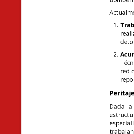
Actualme
Trab
rea
deto
Acu
Técn
red 
repo
Peritaj
Dada la 
estructu
especia
trabaja