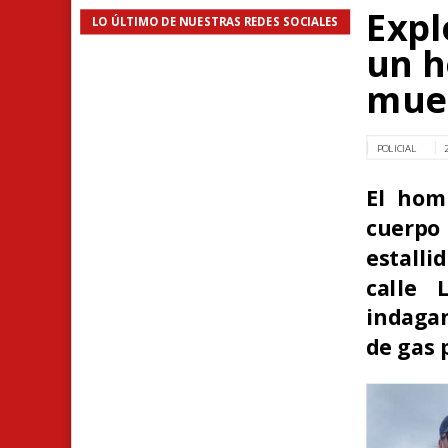
Expl
LO ÚLTIMO DE NUESTRAS REDES SOCIALES
un h
mue
POLICIAL
El hom
cuerpo 
estalli
calle 
indagan
de gas 