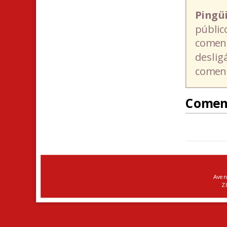
Pingü
públic
coment
deslig
coment
Comen
Aven
ZI