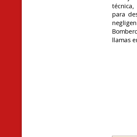
técnica
para des
neglige
Bomberos
llamas e