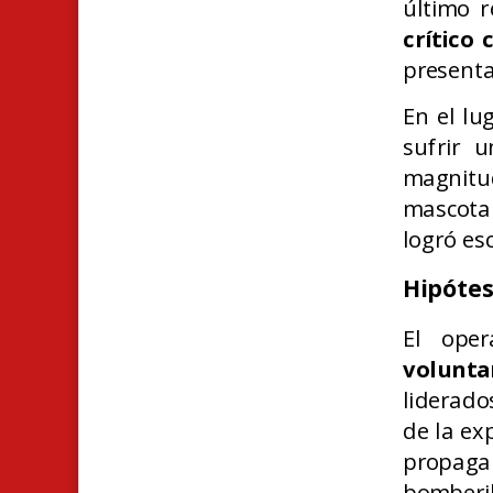
último 
crítico
presenta
En el lu
sufrir 
magnitud
mascota
logró es
Hipótes
El ope
volunt
liderado
de la ex
propaga
bomberil