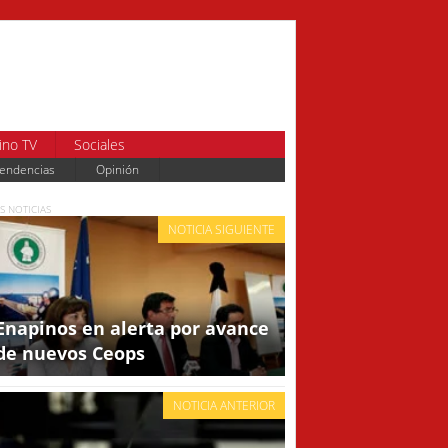
ino TV
Sociales
endencias
Opinión
S NOTICIAS
NOTICIA SIGUIENTE
Enapinos en alerta por avance
de nuevos Ceops
NOTICIA ANTERIOR