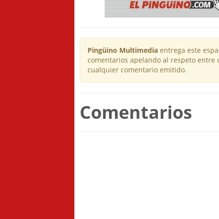
Pingüino Multimedia
entrega este espac
comentarios apelando al respeto entre 
cualquier comentario emitido.
Comentarios