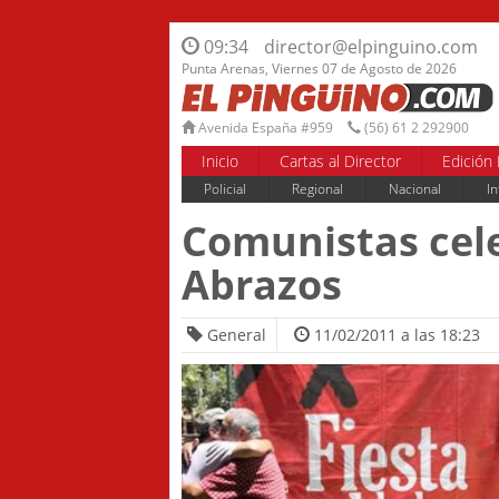
09:34
director@elpinguino.com
Punta Arenas, Viernes 07 de Agosto de 2026
Avenida España #959
(56) 61 2 292900
Inicio
Cartas al Director
Edición 
Policial
Regional
Nacional
In
Comunistas cele
Abrazos
General
11/02/2011 a las 18:23