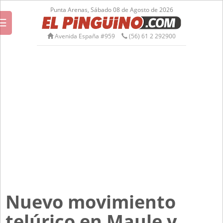
Punta Arenas, Sábado 08 de Agosto de 2026
☰
Avenida España #959
(56) 61 2 292900
Nuevo movimiento
telúrico en Maule y