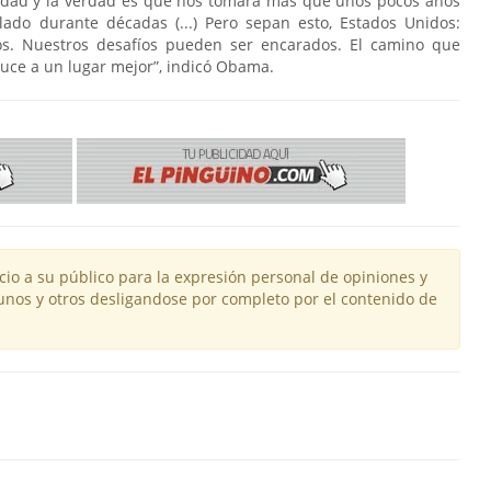
erdad y la verdad es que nos tomará más que unos pocos años
ado durante décadas (...) Pero sepan esto, Estados Unidos:
s. Nuestros desafíos pueden ser encarados. El camino que
uce a un lugar mejor”, indicó Obama.
io a su público para la expresión personal de opiniones y
unos y otros desligandose por completo por el contenido de