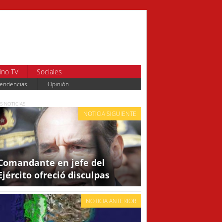
ino TV
Sociales
endencias
Opinión
S NOTICIAS
NOTICIA SIGUIENTE
Comandante en jefe del
Ejército ofreció disculpas
NOTICIA ANTERIOR