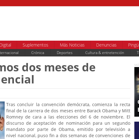
Digital
Suplementos
Más Noticias
Denuncias
Pingü
ternacional
Crónica
Deportes
Cultura & entretención
T
mos dos meses de
MÁ
encial
Tras concluir la convención demócrata, comienza la recta
final de la carrera de dos meses entre Barack Obama y Mitt
Romney de cara a las elecciones del 6 de noviembre. El
discurso de aceptación de nominación para un segundo
mandato por parte de Obama, emitido por televisión a
nivel nacional, puso fin a dos semanas de convenciones de