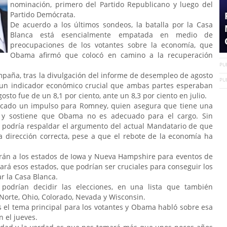
nominación, primero del Partido Republicano y luego del
Partido Demócrata.
De acuerdo a los últimos sondeos, la batalla por la Casa
Blanca está esencialmente empatada en medio de
preocupaciones de los votantes sobre la economía, que
Obama afirmó que colocó en camino a la recuperación
PU
aña, tras la divulgación del informe de desempleo de agosto
PU
 un indicador económico crucial que ambas partes esperaban
to fue de un 8,1 por ciento, ante un 8,3 por ciento en julio.
icado un impulso para Romney, quien asegura que tiene una
eo y sostiene que Obama no es adecuado para el cargo. Sin
 podría respaldar el argumento del actual Mandatario de que
 dirección correcta, pese a que el rebote de la economía ha
arán a los estados de Iowa y Nueva Hampshire para eventos de
rá esos estados, que podrían ser cruciales para conseguir los
r la Casa Blanca.
podrían decidir las elecciones, en una lista que también
l Norte, Ohio, Colorado, Nevada y Wisconsin.
el tema principal para los votantes y Obama habló sobre esa
 el jueves.