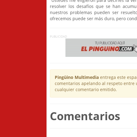
“Ustedes me eligieron para decirles la v
resolver los desafíos que se han acumul
nuestros problemas pueden ser resuelto
ofrecemos puede ser más duro, pero cond
PUBLICIDAD
Pingüino Multimedia
entrega este espac
comentarios apelando al respeto entre 
cualquier comentario emitido.
Comentarios