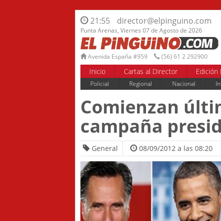
21:55
director@elpinguino.com
Punta Arenas, Viernes 07 de Agosto de 2026
Avenida España #959
(56) 61 2 292900
Inicio
Cartas al Director
Edición 
Policial
Regional
Nacional
In
Comienzan últi
campaña presid
General
08/09/2012 a las 08:20