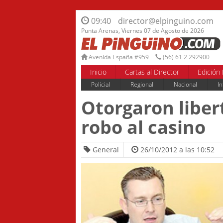
09:40
director@elpinguino.com
Punta Arenas, Viernes 07 de Agosto de 2026
Avenida España #959
(56) 61 2 292900
Inicio
Cartas al Director
Edición 
Policial
Regional
Nacional
In
Otorgaron liber
robo al casino
General
26/10/2012 a las 10:52