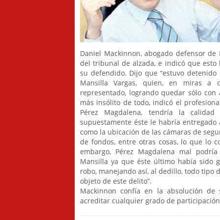
Daniel Mackinnon, abogado defensor de P
del tribunal de alzada, e indicó que esto 
su defendido. Dijo que “estuvo detenido 
Mansilla Vargas, quien, en miras a o
representado, logrando quedar sólo con ar
más insólito de todo, indicó el profesiona
Pérez Magdalena, tendría la calidad
supuestamente éste le habría entregado a
como la ubicación de las cámaras de segur
de fondos, entre otras cosas, lo que lo co
embargo, Pérez Magdalena mal podría
Mansilla ya que éste último había sido 
robo, manejando así, al dedillo, todo tipo
objeto de este delito”.
Mackinnon confía en la absolución de s
acreditar cualquier grado de participación