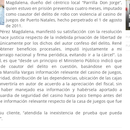
Magdalena, dueño del céntrico local “Parrilla Don Jorge”,
quien estuvo en prisión preventiva cuatro meses, imputado
como coautor del delito de robo con violencia al casino de
juegos de Puerto Natales, hecho perpetrado el 1 de agosto
de 2011.
érez Magdalena, manifestó su satisfacción con la resolución
hace justicia respecto de la indebida privación de libertad de
PU
únicamente por los dichos del autor confeso del delito, René
PU
btener beneficios procesales, imputó injustamente a mi
raigo nacional y firma periódica, evitando ir a la cárcel”. Lo
l, es que “desde un principio el Ministerio Público indicó que
 de coautor del delito en cuestión, basándose en que
 Mansilla Vargas información relevante del casino de juegos,
idad, distribución de las dependencias, ubicación de las cajas
nvertiría en autor de acuerdo a la apreciación del fiscal, sin
 haber manejado esa información y habérsela aportado a
guardia de seguridad del casino hasta poco tiempo antes del
 de información relevante respecto de la casa de juegos que fue
u cliente, “atendida la inexistencia de prueba que pueda
”.