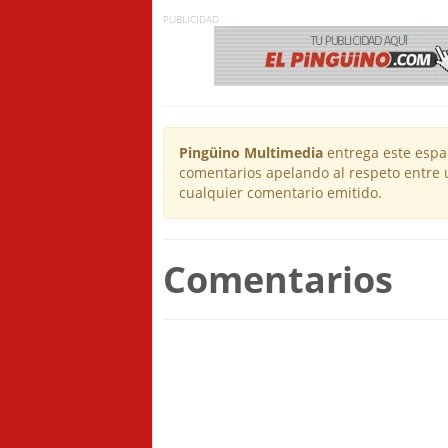
PUBLICIDAD
Pingüino Multimedia
entrega este espac
comentarios apelando al respeto entre 
cualquier comentario emitido.
Comentarios