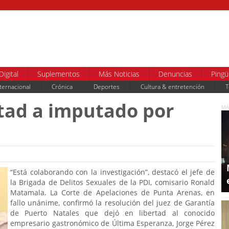
Digital
Suplementos
Más Noticias
Denuncias
Pingü
ternacional
Crónica
Deportes
Cultura & entretención
T
tad a imputado por
MÁ
“Está colaborando con la investigación”, destacó el jefe de
la Brigada de Delitos Sexuales de la PDI, comisario Ronald
Matamala. La Corte de Apelaciones de Punta Arenas, en
fallo unánime, confirmó la resolución del juez de Garantía
de Puerto Natales que dejó en libertad al conocido
empresario gastronómico de Última Esperanza, Jorge Pérez