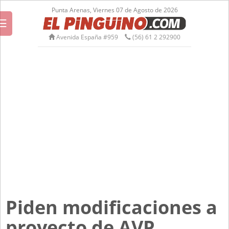
Punta Arenas, Viernes 07 de Agosto de 2026
☰
Avenida España #959
(56) 61 2 292900
Piden modificaciones a
proyecto de AVP