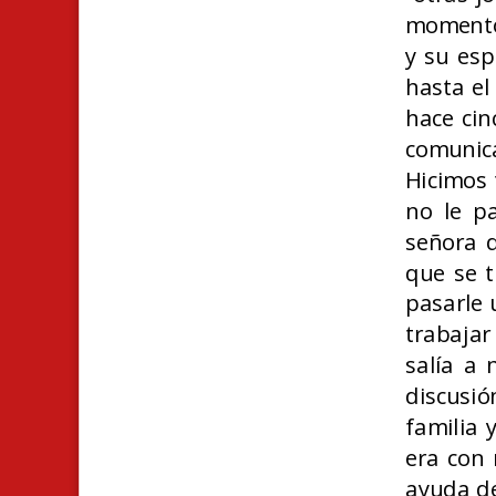
momento 
y su esp
hasta el 
hace cin
comunic
Hicimos t
no le p
señora q
que se t
pasarle 
trabajar
salía a 
discusi
familia 
era con 
ayuda de