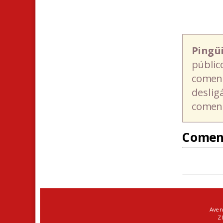
Pingü
públic
coment
deslig
coment
Comen
Aven
ZI