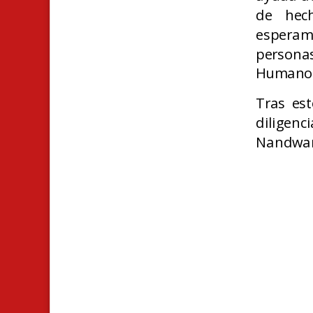
de hec
esperam
persona
Humanos,
Tras est
diligenc
Nandwan