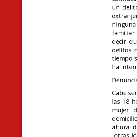
un delit
extranj
ninguna
familiar
decir q
delitos 
tiempo s
ha inten
Denunci
Cabe señ
las 18 h
mujer d
domicil
altura d
otras j