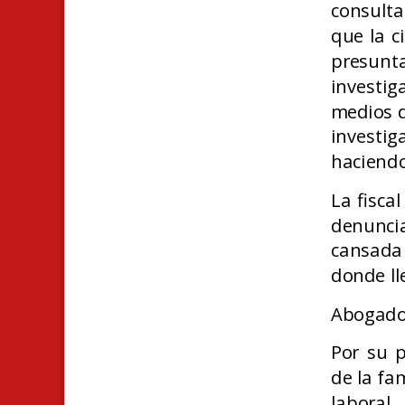
consult
que la c
presunt
investig
medios d
investig
haciendo
La fisca
denunci
cansada 
donde ll
Abogado 
Por su p
de la fa
laboral,