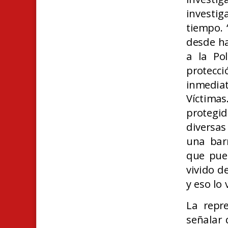
investi
tiempo. 
desde ha
a la Pol
protecc
inmedi
Víctimas
protegi
diversas
una bar
que pue
vivido d
y eso lo
La repre
señalar 