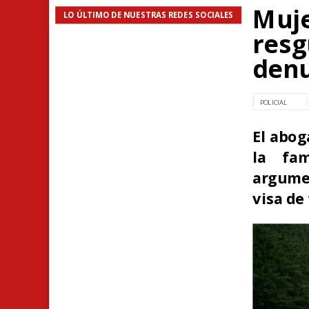
Muje
LO ÚLTIMO DE NUESTRAS REDES SOCIALES
resg
denu
POLICIAL
El abog
la fam
argume
visa de 