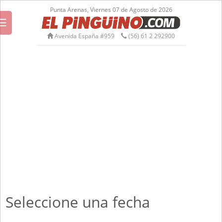
Punta Arenas, Viernes 07 de Agosto de 2026
☰
Avenida España #959
(56) 61 2 292900
Seleccione una fecha