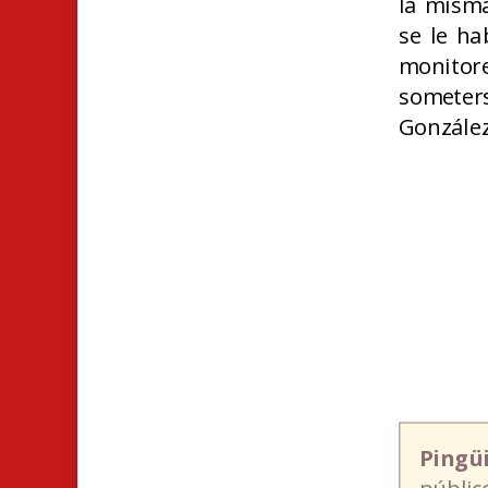
la misma
se le ha
monitor
someters
González
Pingü