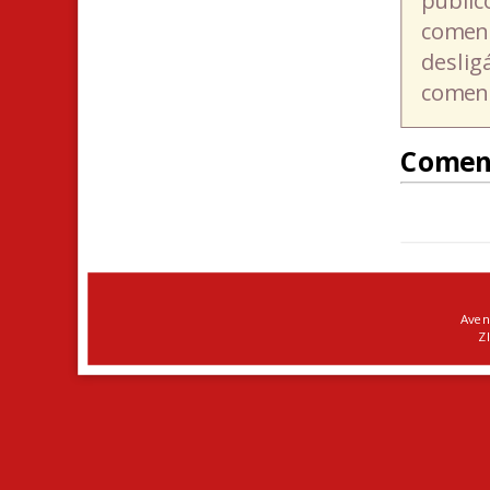
públic
coment
deslig
coment
Comen
Aven
ZI