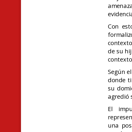
amenaza
evidencia
Con est
formali
contexto
de su hi
contexto
Según el
donde ti
su domic
agredió s
El impu
represen
una posi