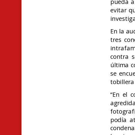
pueda am
evitar qu
investiga
En la au
tres con
intrafam
contra s
última c
se encu
tobillera
“En el c
agredida
fotograf
podía a
condenad