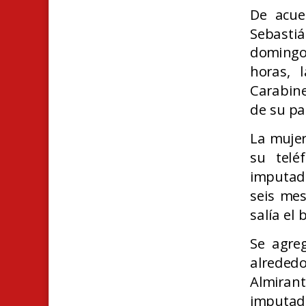
De acue
Sebasti
domingo
horas, 
Carabine
de su pa
La mujer
su telé
imputado
seis mes
salía el 
Se agre
alreded
Almiran
imputado