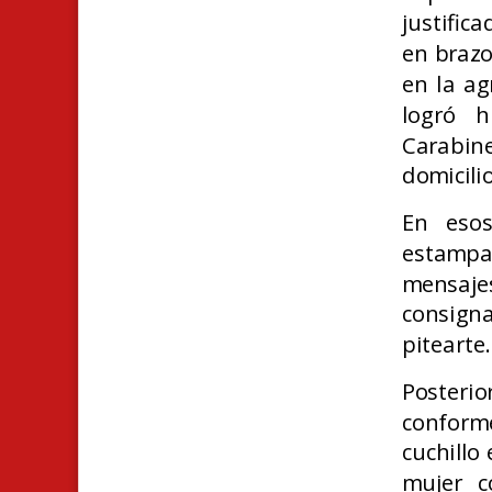
justific
en brazo
en la ag
logró h
Carabine
domicilio
En eso
estamp
mensaj
consigna
pitearte
Posteri
conforme
cuchillo 
mujer c