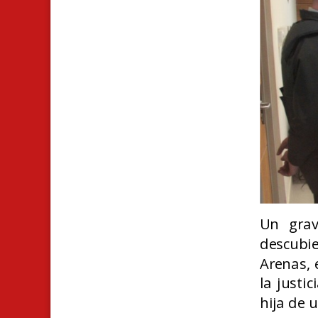
U
n grav
descubi
Arenas, 
la justi
hija de 