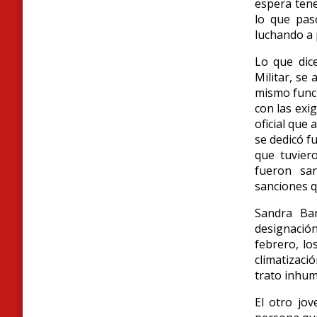
espera tene
lo que pas
luchando a 
Lo que dice
Militar, se
mismo funci
con las exi
oficial que
se dedicó f
que tuvier
fueron san
sanciones q
Sandra Bar
designación.
febrero, lo
climatizaci
trato inhu
El otro jov