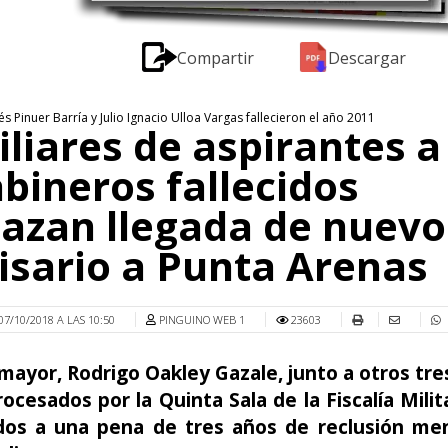
Compartir
Descargar
s Pinuer Barría y Julio Ignacio Ulloa Vargas fallecieron el año 2011
liares de aspirantes a
bineros fallecidos
azan llegada de nuevo
sario a Punta Arenas
07/10/2018 A LAS 10:50
PINGUINO WEB 1
23603
mayor, Rodrigo Oakley Gazale, junto a otros tres
ocesados por la Quinta Sala de la Fiscalía Milit
os a una pena de tres años de reclusión me