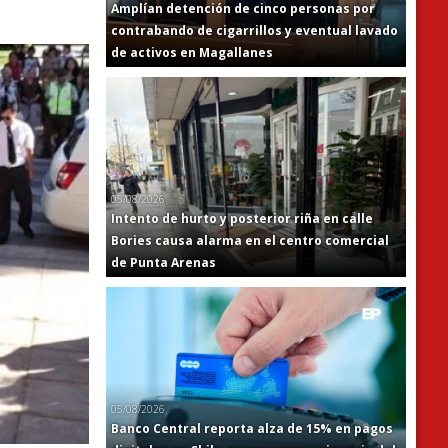
Amplían detención de cinco personas por
contrabando de cigarrillos y eventual lavado
de activos en Magallanes
05/08/2026
Intento de hurto y posterior riña en calle
Bories causa alarma en el centro comercial
de Punta Arenas
05/08/2026
Banco Central reporta alza de 15% en pagos