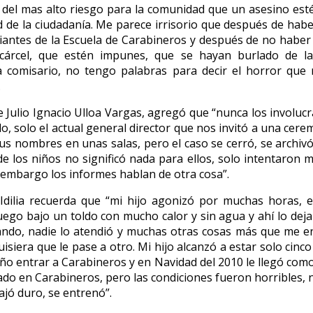
del mas alto riesgo para la comunidad que un asesino est
d de la ciudadanía. Me parece irrisorio que después de hab
iantes de la Escuela de Carabineros y después de no haber
cárcel, que estén impunes, que se hayan burlado de la j
a comisario, no tengo palabras para decir el horror que
.
 Julio Ignacio Ulloa Vargas, agregó que “nunca los involuc
o, solo el actual general director que nos invitó a una cer
us nombres en unas salas, pero el caso se cerró, se archivó 
e los niños no significó nada para ellos, solo intentaron m
 embargo los informes hablan de otra cosa”.
Idilia recuerda que “mi hijo agonizó por muchas horas, 
uego bajo un toldo con mucho calor y sin agua y ahí lo dej
ando, nadie lo atendió y muchas otras cosas más que me e
siera que le pase a otro. Mi hijo alcanzó a estar solo cinco
ño entrar a Carabineros y en Navidad del 2010 le llegó com
do en Carabineros, pero las condiciones fueron horribles, 
ajó duro, se entrenó”.