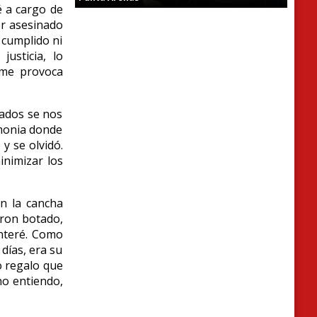
é a cargo de
er asesinado
 cumplido ni
usticia, lo
 me provoca
rados se nos
emonia donde
y se olvidó.
inimizar los
en la cancha
aron botado,
nteré. Como
 días, era su
o regalo que
no entiendo,