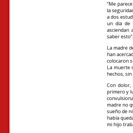
“Me parece 
la segurida
a dos estud
un día de 
asciendan 
saber esto”
La madre de
han acercad
colocaron s
La muerte d
hechos, sin
Con dolor, 
primero y l
convulsion
madre no qui
sueño de ni
había queda
mi hijo trab