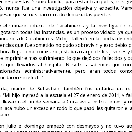
r respuestas. “Como familia, para estar tranquilos, nos gu
ó, nunca fue una investigación objetiva y expedita. Vam
pesar que se nos han cerrado demasiadas puertas.
 el sumario interno de Carabineros y la investigación de
 agotaron todas las instancias, es un proceso viciado, ya qu
onarios de Carabineros. Mi hijo falleció en la cancha de en
gencias que fue sometido no pudo sobrevivir, y esto debió p
 ahora llega como comisario, estaba a cargo de los jóvenes y 
ue imprimirle más sufrimiento, lo que dejó dos fallecidos y o
on que llevarlos al hospital. Nosotros sabemos que con
cionados administrativamente, pero eran todos cono
uedaron sin efecto”.
ría, madre de Sebastián, también fue enfática en re
 “Mi hijo ingresó a la escuela el 27 de enero de 2011, y fal
s llevaron el fin de semana a Curacaví a instrucciones y
ón, acá hubo un exceso en todo lo que pasó, les quitaron el 
mano.
en Julio e
l domingo empezó con desmayos y no tuvo ate