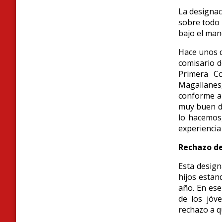
L
a designac
sobre todo 
bajo el mand
Hace unos d
comisario d
Primera Co
Magallanes,
conforme a 
muy buen d
lo hacemos,
experiencia
Rechazo de
Esta design
hijos estan
año. En ese
de los jóve
rechazo a 