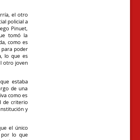
ría, el otro
al policial a
iego Pinuet,
que tomó la
ada, como es
to para poder
a, lo que es
el otro joven
 que estaba
argo de una
tiva como es
de criterio
institución y
que el único
, por lo que