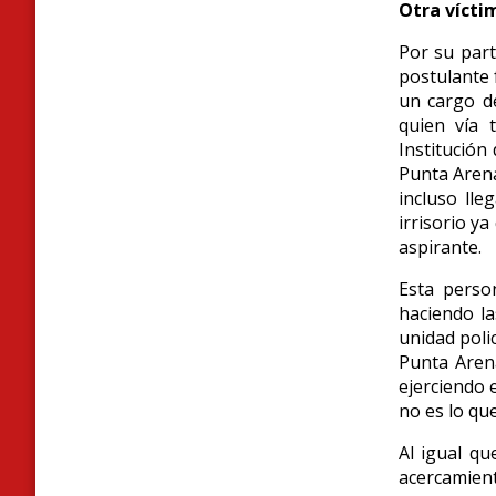
Otra vícti
Por su part
postulante f
un cargo de
quien vía 
Institución
Punta Arenas
incluso lle
irrisorio ya
aspirante.
Esta perso
haciendo l
unidad poli
Punta Aren
ejerciendo e
no es lo qu
Al igual qu
acercamient