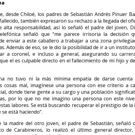
ma
e, desde Chiloé, los padres de Sebastián Andrés Pinuer Bar
allecido, también expresaron su rechazo a la llegada del ofici
 alta responsabilidad, así lo señaló el padre del joven, D
telefónica señaló que “me parece irrisoria la decisión 
 de enviar a este caballero a trabajar a una zona privilegi
. Además de eso, se le dio la posibilidad de ir a un institu
gar a coronel, e incluso a general, asegurando su carrer
 que el es culpable directo en el fallecimiento de mi hijo y d
na no tuvo ni la más mínima empatía de darse cuenta
as cosas mal, imagínese una persona con ese criterio a c
cial, donde tiene gente a su cargo y una población significa
as, por lo que no me imagino una persona con este nivel 
stas labores. Se está buscando recuperar el prestigio de la 
e se está haciendo”.
e la madre del otro joven, el padre de Sebastián, señaló 
o de Carabineros, lo realizó el último general director