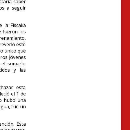
staría saber
os a seguir
 la Fiscalía
e fueron los
trenamiento,
reverlo este
lo único que
tros jóvenes
 el sumario
cidos y las
chazar esta
leció el 1 de
 no hubo una
agua, fue un
nción. Esta