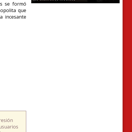
es se formó
opolita que
la incesante
resión
usuarios