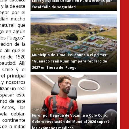
Líder y Espacio Urbano en Punta Arenas por
 y la de este
fatal fallo de seguridad
egar por el
ndían mucho
natural que
go en algún
los Fuegos”.
ación de la
04/08/2026
 allí que el
Municipio de Timaukel anuncia el primer
bre de 1520
"Guanaco Trail Running" para febrero de
autizó. Allí
2027 en Tierra del Fuego
 Chile y el
el principal
o y nosotros
izar un real
spasar este
nto de este
Antes, las
04/08/2026
ela, debían
Furor por llegada de Vozinha a Colo Colo:
 continente
Golero revelación del Mundial 2026 superó
 de la mitad
los exámenes médicos