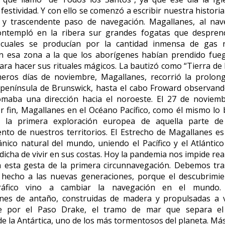
festividad. Y con ello se comenzó a escribir nuestra historia
 y trascendente paso de navegación. Magallanes, al nav
ontempló en la ribera sur grandes fogatas que despre
cuales se producían por la cantidad inmensa de gas 
 esa zona a la que los aborígenes habían prendido fue
a hacer sus rituales mágicos. La bautizó como “Tierra de 
meros días de noviembre, Magallanes, recorrió la prolong
 península de Brunswick, hasta el cabo Froward observando
omaba una dirección hacia el noroeste. El 27 de noviem
r fin, Magallanes en el Océano Pacífico, como él mismo lo b
 la primera exploración europea de aquella parte de
nto de nuestros territorios. El Estrecho de Magallanes es 
nico natural del mundo, uniendo el Pacífico y el Atlántic
dicha de vivir en sus costas. Hoy la pandemia nos impide real
 esta gesta de la primera circunnavegación. Debemos tra
 hecho a las nuevas generaciones, porque el descubrimie
ráfico vino a cambiar la navegación en el mundo. 
nes de antaño, construidas de madera y propulsadas a v
e por el Paso Drake, el tramo de mar que separa el
e la Antártica, uno de los más tormentosos del planeta. Más