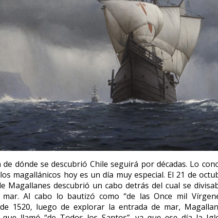
 de dónde se descubrió Chile seguirá por décadas. Lo con
los magallánicos hoy es un día muy especial. El 21 de octu
e Magallanes descubrió un cabo detrás del cual se divisa
 mar. Al cabo lo bautizó como “de las Once mil Vírgene
de 1520, luego de explorar la entrada de mar, Magallan
 que llamó “de Todos los Santos”, ya que ese día la Igle