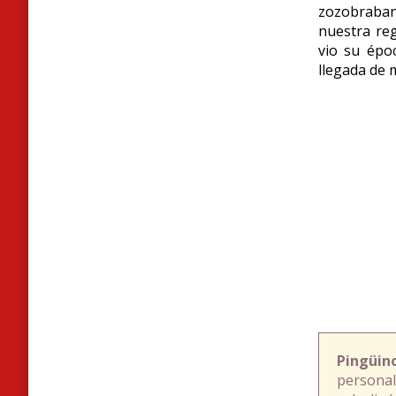
zozobraban
nuestra re
vio su époc
llegada de 
Pingüin
personal