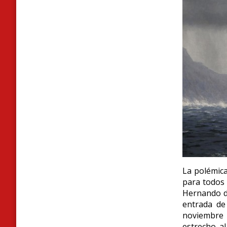
La polémica
para todos 
Hernando d
entrada de
noviembre 
estrecho al