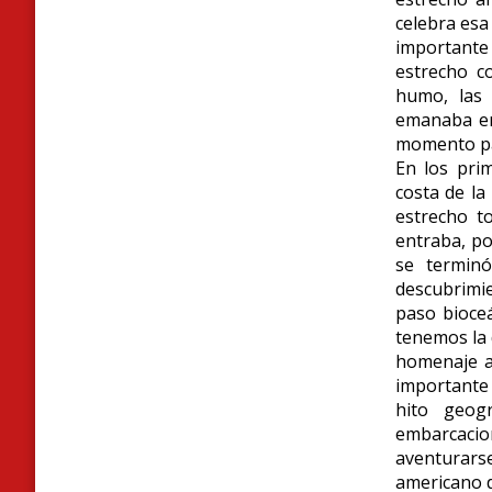
celebra esa 
importante
estrecho c
humo, las 
emanaba en
momento par
En los pri
costa de la
estrecho t
entraba, po
se terminó
descubrimie
paso bioceá
tenemos la 
homenaje a
importante
hito geog
embarcacio
aventurars
americano d