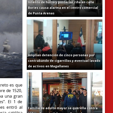
Intento de hurto y posterior riña en calle
Bories causa alarma en el centro comercial
de Punta Arenas
05/08/2026
Amplían detención de cinco personas por
contrabando de cigarrillos y eventual lavado
de activos en Magallanes
creto es que
bre de 1520,
ba una gran
s”. El 1 de
04/08/2026
es entró al
Familia de adulto mayor se querella contra
sia católica