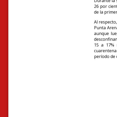
Durante la 
26 por cien
de la prime
Al respecto
Punta Arena
aunque lue
desconfinam
15 a 17% m
cuarentena
período de 