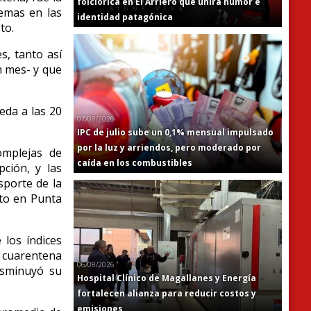
folclórica en El Arriero que unirá humor e
lemas en las
identidad patagónica
sto.
s, tanto así
n mes- y que
eda a las 20
07/08/2026
IPC de julio sube un 0,1% mensual impulsado
por la luz y arriendos, pero moderado por
omplejas de
caída en los combustibles
pción, y las
sporte de la
nto en Punta
los índices
a cuarentena
06/08/2026
isminuyó su
Hospital Clínico de Magallanes y Energía
fortalecen alianza para reducir costos y
emisiones