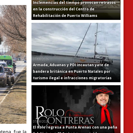
Inclemencias del tiempo provocan retrasos
en la construcción del Centro de
Rehabilitación de Puerto Williams
07/08/2026
Armada, Aduanas y PDI incautan yate de
bandera británica en Puerto Natales por
turismo ilegal e infracciones migratorias
07/08/2026
El Rolo regresa a Punta Arenas con una peña
ena, fue la