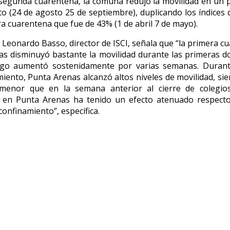
segunda cuarentena, la comuna redujo la movilidad en un
to (24 de agosto 25 de septiembre), duplicando los índices 
ra cuarentena que fue de 43% (1 de abril 7 de mayo).
, Leonardo Basso, director de ISCI, señala que “la primera c
s disminuyó bastante la movilidad durante las primeras 
go aumentó sostenidamente por varias semanas. Durant
iento, Punta Arenas alcanzó altos niveles de movilidad, si
enor que en la semana anterior al cierre de colegio
 en Punta Arenas ha tenido un efecto atenuado respecto
confinamiento”, específica.