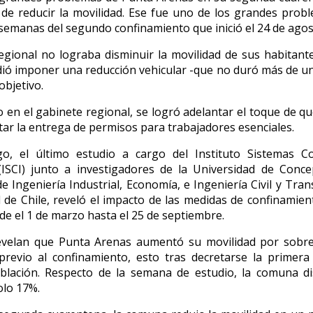
ea de reducir la movilidad. Ese fue uno de los grandes prob
semanas del segundo confinamiento que inició el 24 de ago
regional no lograba disminuir la movilidad de sus habitante
dió imponer una reducción vehicular -que no duró más de u
objetivo.
 en el gabinete regional, se logró adelantar el toque de qu
itar la entrega de permisos para trabajadores esenciales.
o, el último estudio a cargo del Instituto Sistemas C
(ISCI) junto a investigadores de la Universidad de Conce
de Ingeniería Industrial, Economía, e Ingeniería Civil y Tran
 de Chile, reveló el impacto de las medidas de confinamie
de el 1 de marzo hasta el 25 de septiembre.
evelan que Punta Arenas aumentó su movilidad por sobre 
previo al confinamiento, esto tras decretarse la primer
blación. Respecto de la semana de estudio, la comuna d
olo 17%.