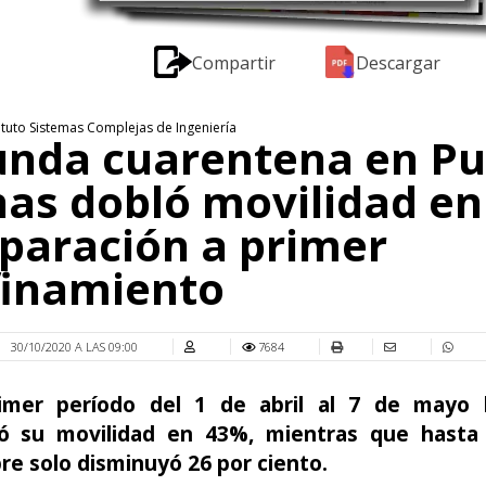
Compartir
Descargar
tituto Sistemas Complejas de Ingeniería
unda cuarentena en P
as dobló movilidad en
paración a primer
finamiento
30/10/2020 A LAS 09:00
7684
imer período del 1 de abril al 7 de mayo 
ó su movilidad en 43%, mientras que hasta
e solo disminuyó 26 por ciento.