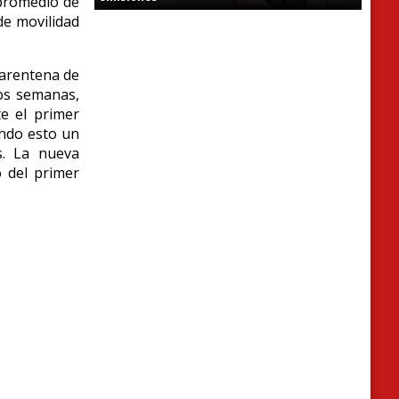
 promedio de
de movilidad
uarentena de
dos semanas,
e el primer
endo esto un
s. La nueva
 del primer