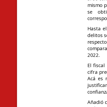
mismo pe
se obt
correspo
Hasta el
delitos 
respect
compara
2022.
El fisca
cifra pr
Acá es 
justific
confianz
Añadió q