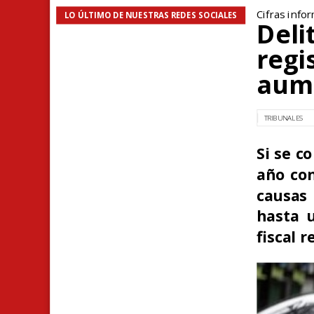
Cifras info
LO ÚLTIMO DE NUESTRAS REDES SOCIALES
Deli
regi
aume
TRIBUNALES
Si se c
año con
causas
hasta u
fiscal 