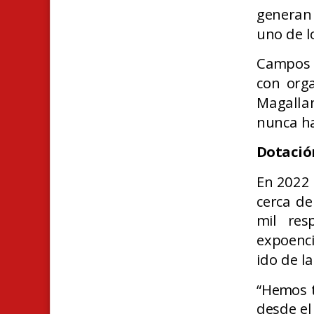
generan
uno de lo
Campos 
con org
Magallan
nunca ha
Dotació
E
n 2022 
cerca de
mil res
expoenci
ido de l
“Hemos t
desde el