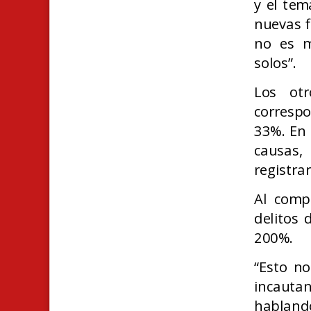
y el te
nuevas f
no es m
solos”.
Los otr
correspo
33%. En 
causas,
registra
Al compa
delitos
200%.
“Esto no
incauta
hablando