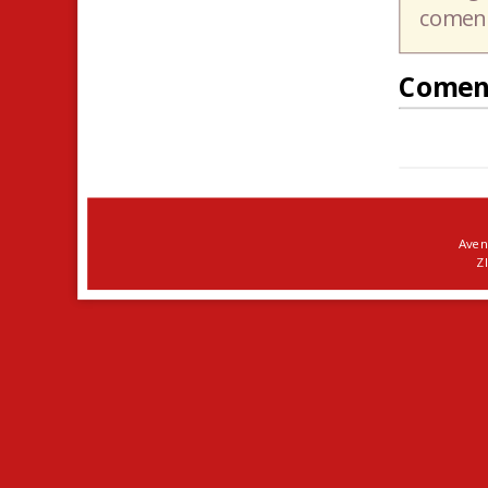
coment
Comen
Aven
ZI