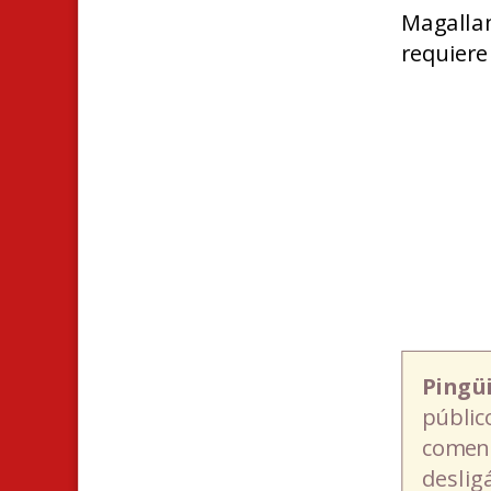
Magallan
requiere
Pingü
públic
coment
deslig