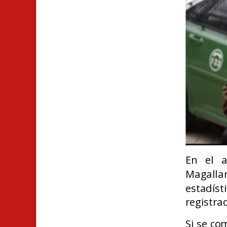
E
n el a
Magalla
estadís
registra
Si se co