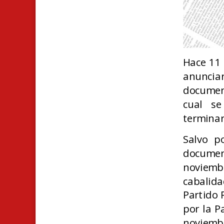
Hace 11 
anuncia
documen
cual se
termina
Salvo p
documen
noviemb
cabalida
Partido 
por la P
noviembr