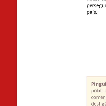
persegu
país.
Pingü
públic
coment
deslig