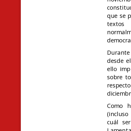
constitu
que se p
textos
normalme
democra
Durante
desde e
ello imp
sobre t
respect
diciembr
Como he
(incluso
cuál se
Lamentab