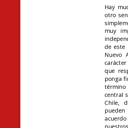
Hay muc
otro sen
simplem
muy imp
independ
de este 
Nuevo A
carácter
que res
ponga fi
término 
central 
Chile, 
pueden 
acuerdo 
nuestro