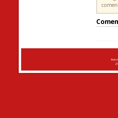
coment
Comen
Aven
ZI