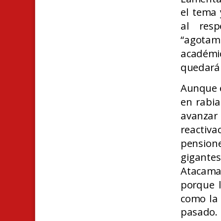
el tema 
al resp
“agotami
académic
quedará 
Aunque e
en rabia
avanzar
reactiva
pensione
gigante
Atacama)
porque l
como la 
pasado.