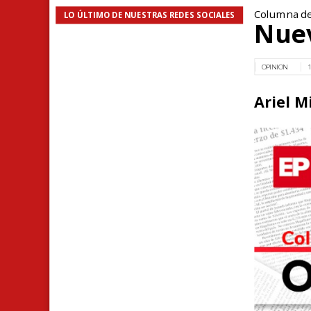
Columna de
LO ÚLTIMO DE NUESTRAS REDES SOCIALES
Nuev
OPINION
1
Ariel M