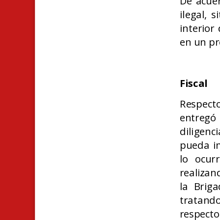
De acuer
ilegal, 
interior
en un pr
Fiscal
Respect
entregó
diligen
pueda i
lo ocur
realizan
la Brig
tratand
respecto