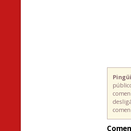
Pingü
públic
coment
deslig
coment
Comen