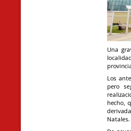
U
na gra
localida
provinci
Los ante
pero se
realiza
hecho, q
derivada
Natales