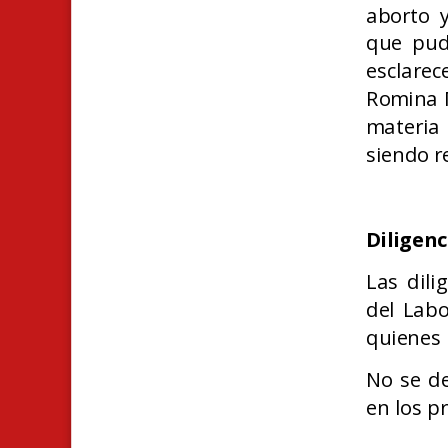
aborto 
que pud
esclarec
Romina M
materia 
siendo r
Diligenc
Las dili
del Labo
quienes 
No se de
en los p