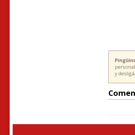
Pingüin
personal
y deslig
Comen