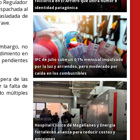
folclórica en El Arriero que unirá humor e
ro Regulador
identidad patagónica
espachada al
rasladada de
rave.
 embargo, no
dimiento en
07/08/2026
IPC de julio sube un 0,1% mensual impulsado
n pendientes
por la luz y arriendos, pero moderado por
caída en los combustibles
spera de las
 la falta de
do múltiples
06/08/2026
Hospital Clínico de Magallanes y Energía
fortalecen alianza para reducir costos y
emisiones