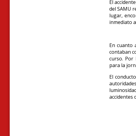
El accident
del SAMU re
lugar, enco
inmediato a
En cuanto a
contaban c
curso. Por 
para la jor
El conducto
autoridades
luminosidad
accidentes d