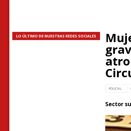
Muje
LO ÚLTIMO DE NUESTRAS REDES SOCIALES
grav
atro
Circ
POLICIAL
Sector su