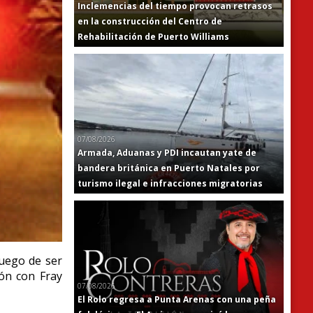
Inclemencias del tiempo provocan retrasos
en la construcción del Centro de
Rehabilitación de Puerto Williams
07/08/2026
Armada, Aduanas y PDI incautan yate de
bandera británica en Puerto Natales por
turismo ilegal e infracciones migratorias
luego de ser
ión con Fray
07/08/2026
El Rolo regresa a Punta Arenas con una peña