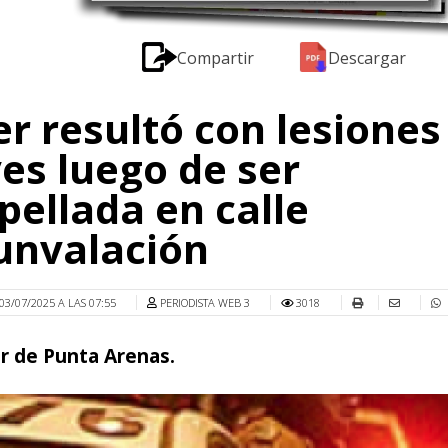
Compartir
Descargar
r resultó con lesiones
es luego de ser
pellada en calle
unvalación
03/07/2025 A LAS 07:55
PERIODISTA WEB 3
3018
r de Punta Arenas.