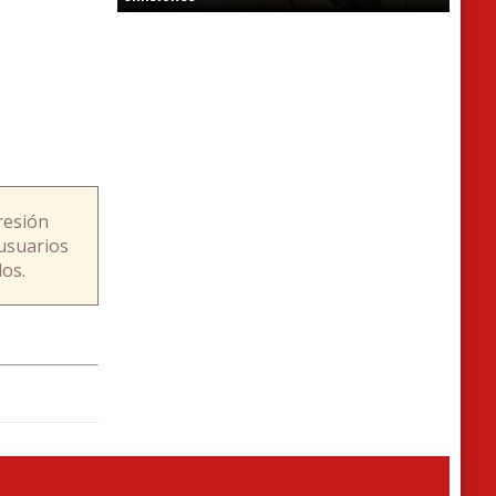
resión
usuarios
os.