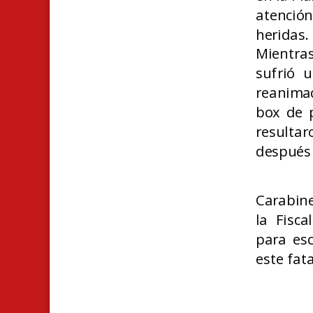
atenció
heridas.
Mientras
sufrió 
reanimac
box de p
resulta
después 
Carabine
la Fisca
para esc
este fat