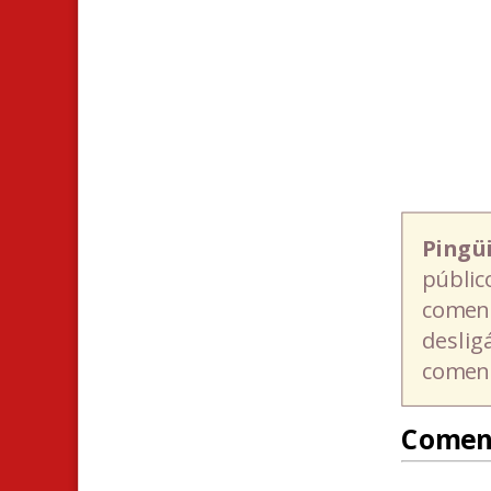
Pingü
públic
coment
deslig
coment
Comen