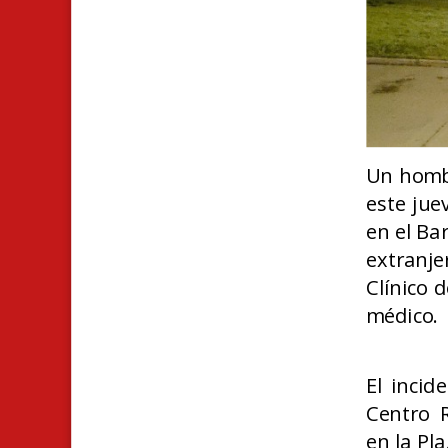
Un hombr
este jue
en el Ba
extranje
Clínico 
médico.
El incid
Centro 
en la Pl