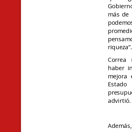
Gobierno
más de 1
podemos
promedio
pensamo
riqueza”
Correa 
haber i
mejora 
Estado
presupu
advirtió.
Además,