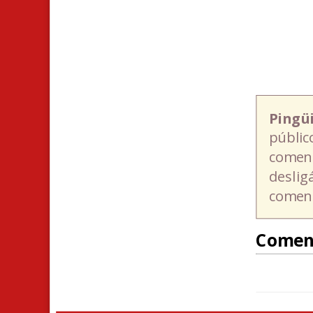
Pingü
públic
coment
deslig
coment
Comen