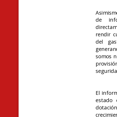
Asimismo
de inf
directa
rendir 
del gas
generan
somos ni
provisió
segurida
El infor
estado 
dotació
crecimie