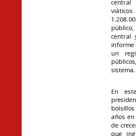
central
viático
1.208.0
público,
central
informe 
un regi
públicos
sistema.
En este
preside
bolsillo
años en 
de crece
que ing