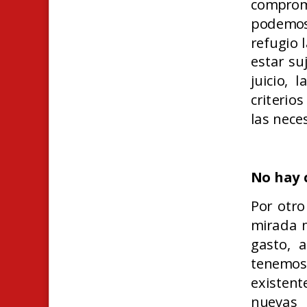
comprom
podemos
refugio 
estar su
juicio, 
criterio
las nece
No hay 
Por otro
mirada m
gasto, 
tenemos
existen
nuevas 