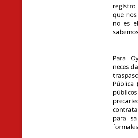
registr
que nos
no es e
sabemos
Para Oy
necesid
traspaso
Pública 
público
precari
contrata
para sa
formales