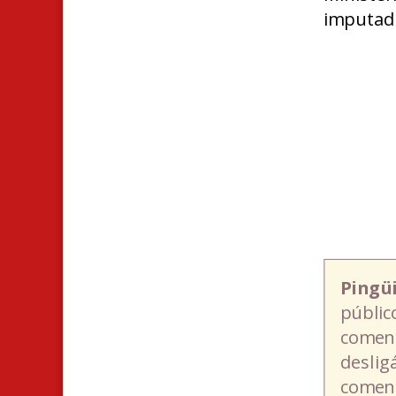
imputada
Pingü
públic
coment
deslig
coment