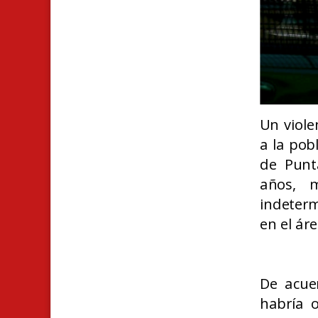
U
n viol
a la pob
de Punt
años, m
indeter
en el áre
De acue
habría 