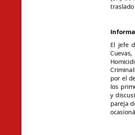
traslado 
Informac
El jefe 
Cuevas,
Homicid
Criminal
por el d
los prim
y discus
pareja d
ocasioná