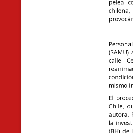
pelea c
chilena
provocán
Persona
(SAMU) a
calle C
reanima
condició
mismo i
El proce
Chile, q
autora. 
la inves
(BH) de 