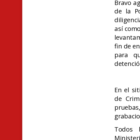
Bravo ag
de la Po
diligenc
así como
levantam
fin de e
para qu
detenció
En el si
de Crimi
pruebas
grabacio
Todos l
Minister