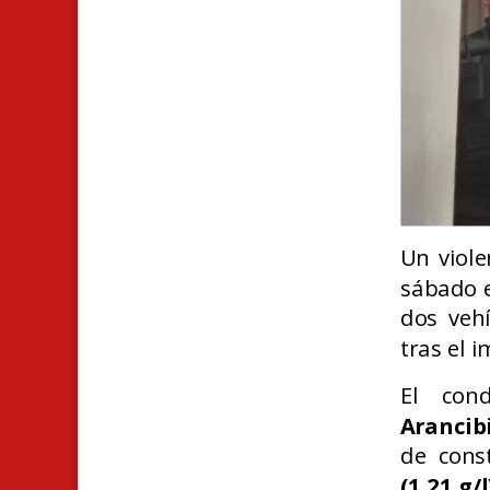
Un viole
sábado e
dos veh
tras el 
El con
Arancib
de cons
(1.21 g/