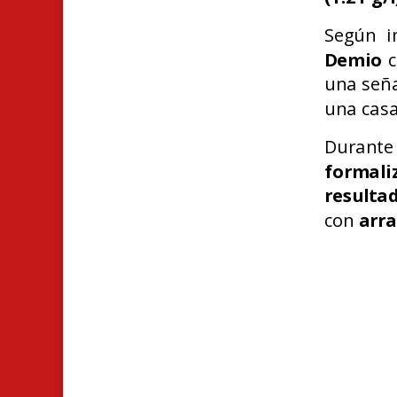
Según i
Demio
c
una seña
una casa
Durante 
formali
resulta
con
arra