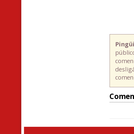
Pingü
públic
coment
deslig
coment
Comen