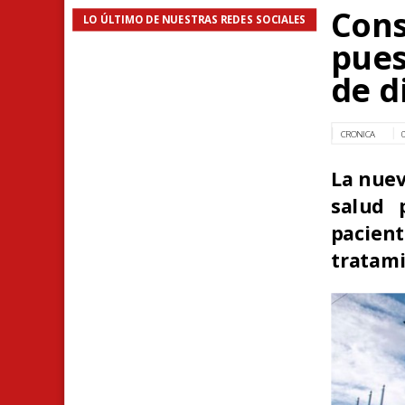
Cons
LO ÚLTIMO DE NUESTRAS REDES SOCIALES
pues
de d
CRONICA
La nuev
salud 
pacie
tratami