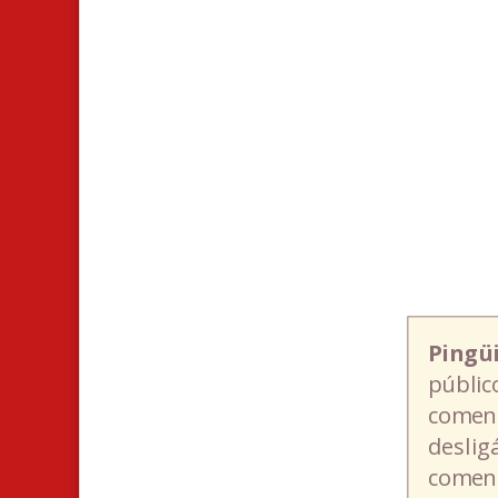
Pingü
públic
coment
deslig
coment