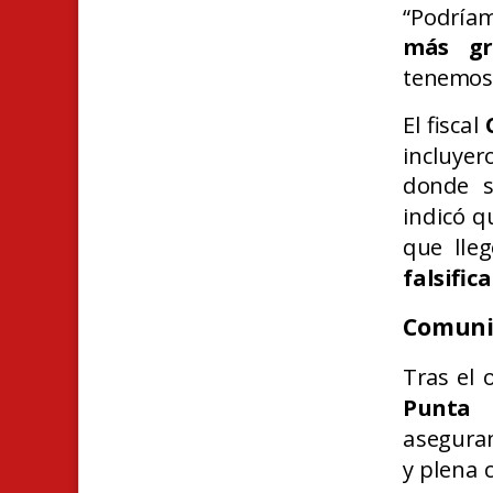
“Podría
más gr
tenemos
El fiscal
incluye
donde s
indicó q
que lle
falsific
Comuni
Tras el 
Punta 
asegura
y plena 