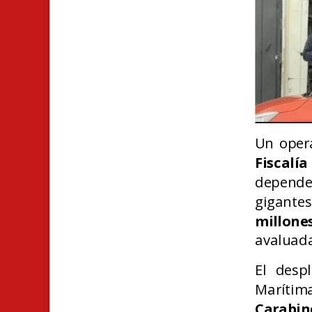
Un opera
Fiscalí
depende
gigantes
millon
avaluad
El desp
Maríti
Carabin