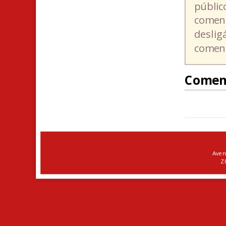
públic
coment
deslig
coment
Comen
Aven
ZI