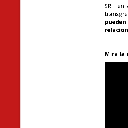
SRI enf
transgr
pueden
relacio
Mira la