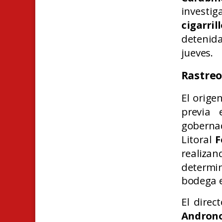
investig
cigarri
detenida
jueves.
Rastreo
El orige
previa
goberna
Litoral
F
realizan
determi
bodega e
El dire
Androno