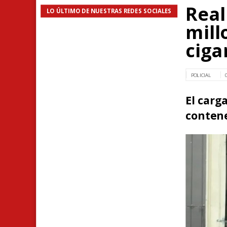
Real
LO ÚLTIMO DE NUESTRAS REDES SOCIALES
mill
ciga
POLICIAL
El carg
conten