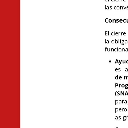
las conv
Consecu
El cierr
la oblig
funciona
Ayud
es l
de m
Prog
(SNA
para
pero
asig