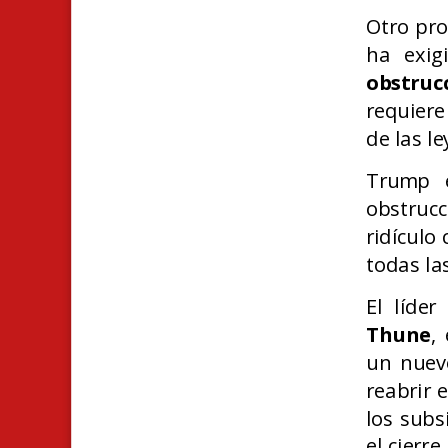
Otro pro
ha exig
obstruc
requier
de las le
Trump 
obstruc
ridículo
todas la
El líde
Thune
,
un nuev
reabrir 
los subs
el cierr