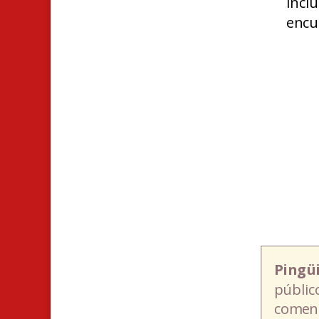
incl
encu
Pingü
públic
coment