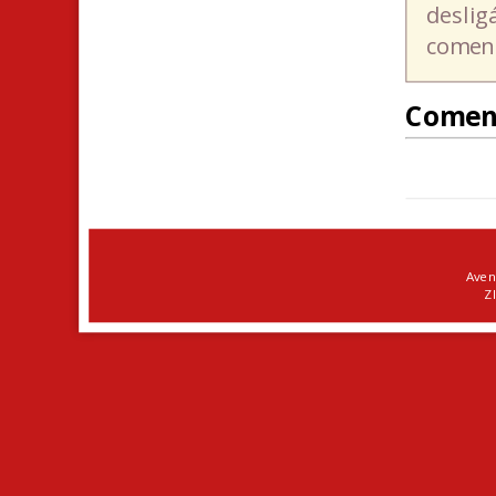
deslig
coment
Comen
Aven
ZI