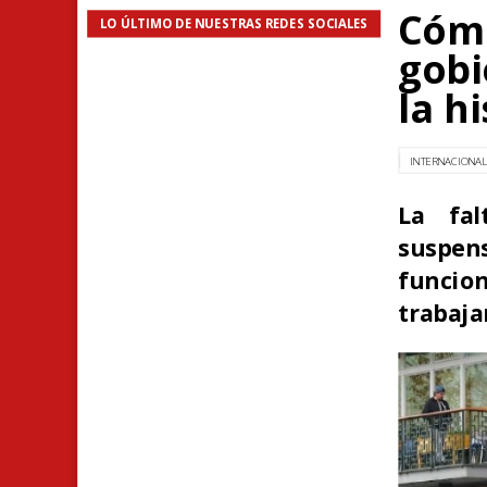
Cómo
LO ÚLTIMO DE NUESTRAS REDES SOCIALES
gobi
la h
INTERNACIONA
La fal
suspe
funcio
trabaja