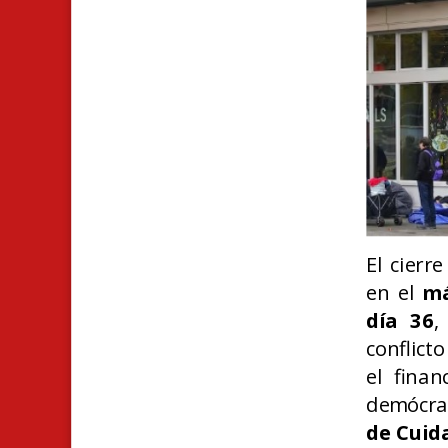
El cierr
en el
má
día
36
,
conflict
el fina
demócra
de Cuid