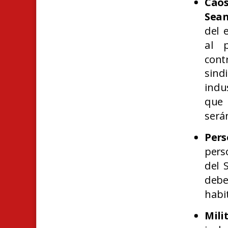
Caos
Sean
del 
al 
cont
sind
indu
que 
será
Pers
pers
del 
debe
habi
Mili