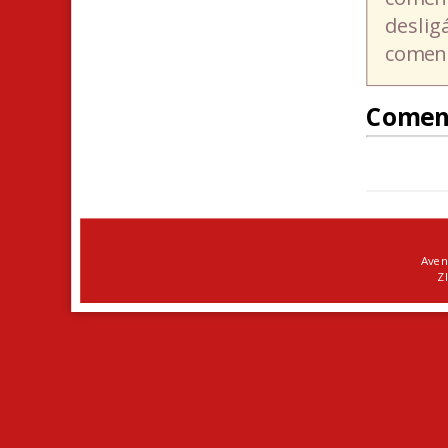
deslig
coment
Comen
Aven
ZI