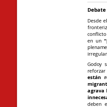
Debate 
Desde el
fronter
conflict
en un
“
plename
irregular
Godoy s
reforza
están r
migrant
agrava l
inneces
deben e