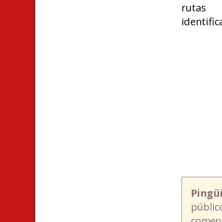
rutas 
identific
Pingü
públic
coment