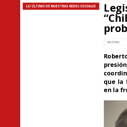
Legi
LO ÚLTIMO DE NUESTRAS REDES SOCIALES
“Chi
pro
NACIONAL
Roberto
presión
coordi
que la 
en la f