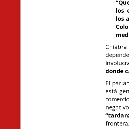
“Que
los 
los 
Col
med
Chiabra
dependen
involuc
donde c
El parla
está ge
comerci
negativo
“tardan
frontera