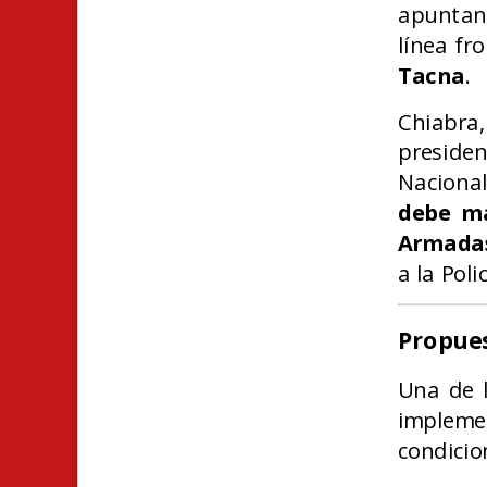
apuntand
línea fr
Tacna
.
Chiabr
preside
Naciona
debe ma
Armada
a la Polic
Propues
Una de l
impleme
condicio