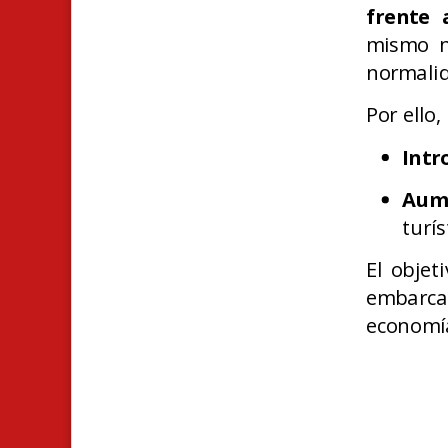
frente 
mismo ni
normali
Por ello,
Intr
Aume
turís
El objet
embarca
economía