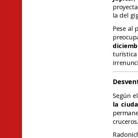
proyect
la del g
Pese al p
preocup
diciemb
turísti
irrenunc
Desvent
Según el
la ciud
permane
cruceros
Radonic