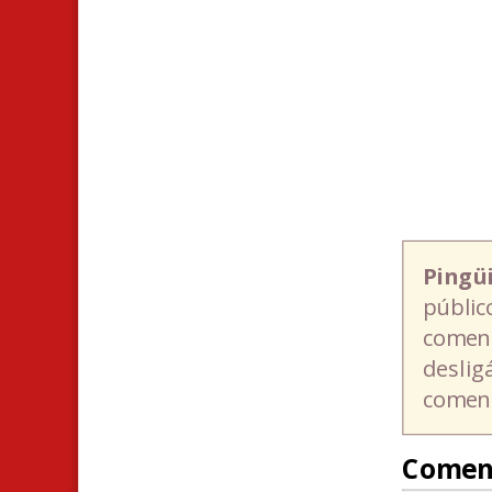
Pingü
públic
coment
deslig
coment
Comen