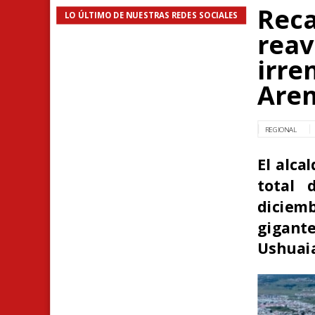
Reca
LO ÚLTIMO DE NUESTRAS REDES SOCIALES
reav
irre
Are
REGIONAL
El alca
total 
diciem
gigant
Ushuaia