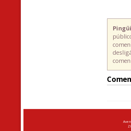
Pingü
públic
coment
deslig
coment
Comen
Aven
ZI