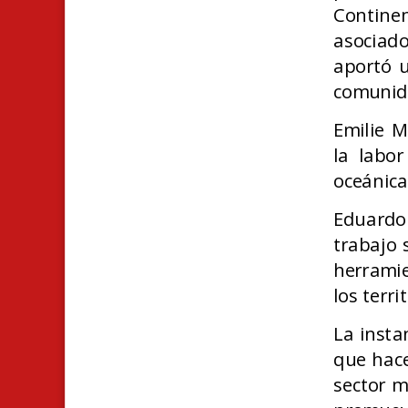
Contine
asociad
aportó u
comunid
Emilie M
la labor
oceánica
Eduardo
trabajo 
herramie
los terri
La insta
que hace
sector m