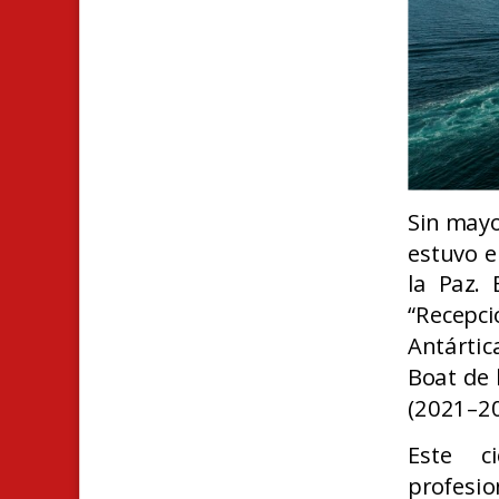
Sin mayo
estuvo e
la Paz. 
“Recepci
Antártic
Boat de 
(2021–20
Este c
profesi