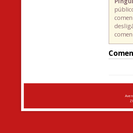
Pingü
públic
coment
deslig
coment
Comen
Aven
ZI