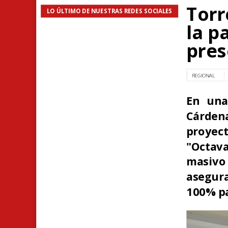
Torr
LO ÚLTIMO DE NUESTRAS REDES SOCIALES
la p
pres
REGIONAL
En una
Cárdena
proyec
"Octava
masivo
asegura
100% pa