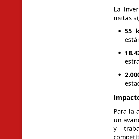
La inve
metas si
55 
está
18.
estr
2.00
esta
Impacto
Para la 
un avanc
y trab
competit