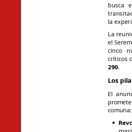
busca e
transita
la experi
La reuni
el Serem
cinco n
críticos
290
.
Los pil
El anun
promete
comuna:
Revo
masi