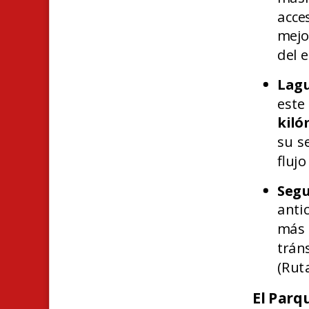
acc
mejo
del 
Lag
este
kiló
su s
flujo
Segu
anti
más
trán
(Rut
El Parqu