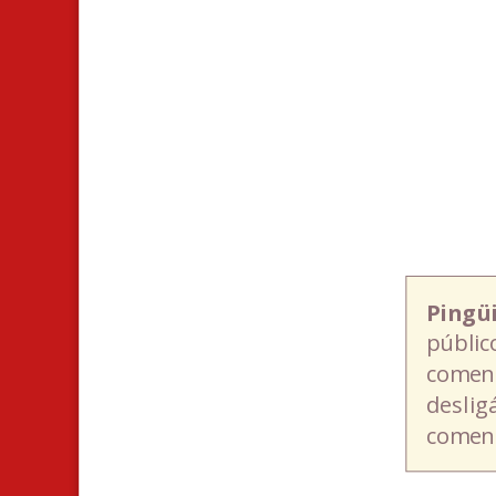
Pingü
públic
coment
deslig
coment