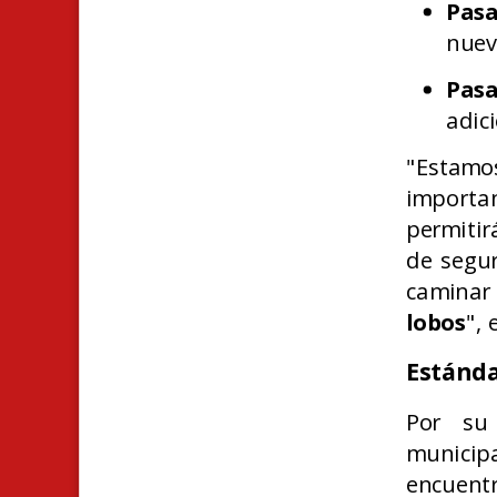
Pasa
nuev
Pasa
adici
"Estam
importa
permitir
de segur
caminar 
lobos
", 
Estánda
Por su
municip
encuen