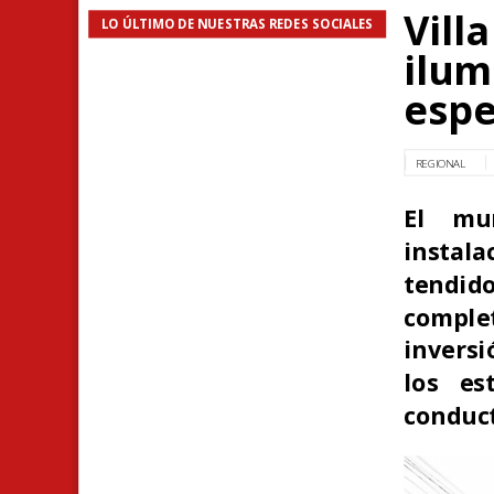
Vill
LO ÚLTIMO DE NUESTRAS REDES SOCIALES
ilum
esp
REGIONAL
El mu
instal
tendid
comple
inversi
los es
conduct