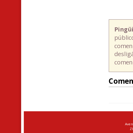
Pingü
públic
coment
deslig
coment
Comen
Aven
ZI