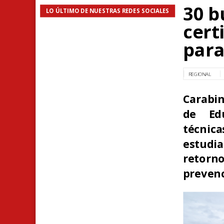
30 b
LO ÚLTIMO DE NUESTRAS REDES SOCIALES
cert
para
REGIONAL
Carabin
de Edu
técnic
estudi
retorn
prevenc