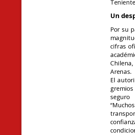
Teniente
Un desp
Por su p
magnitu
cifras o
académi
Chilena,
Arenas.
El autor
gremios 
seguro 
“Muchos 
transpor
confian
condicio