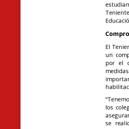
estudia
Tenient
Educació
Comprom
El Tenie
un comp
por el 
medidas 
importan
habilita
“Tenemos
los cole
aseguran
se real