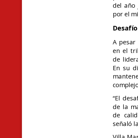
del año 
por el m
Desafío
A pesar 
en el tr
de lider
En su di
mantener
complejo
“El desa
de la ma
de cali
señaló la
Villa Ma