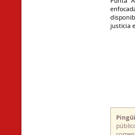
Punta A
enfocada
disponi
justicia 
Pingü
públic
coment