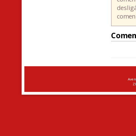
deslig
coment
Comen
Aven
ZI