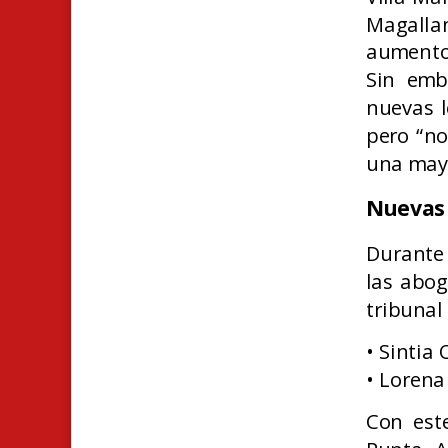
Magalla
aumento
Sin emb
nuevas l
pero “n
una mayo
Nuevas
Durante 
las abog
tribunal
• Sintia
• Lorena
Con est