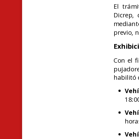
El trámi
Dicrep, 
mediante
previo, n
Exhibic
Con el f
pujador
habilitó
Vehí
18:0
Vehí
hora
Vehí