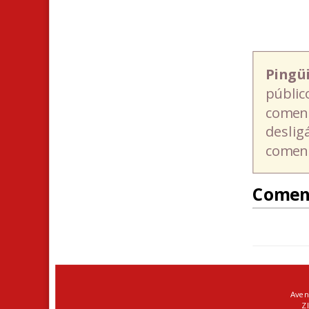
Pingü
públic
coment
deslig
coment
Comen
Aven
ZI