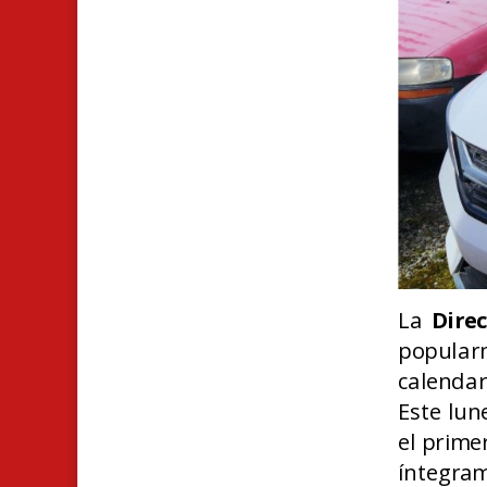
La
Dire
popula
calendar
Este lu
el primer
íntegram