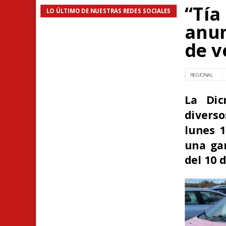
“Tía
LO ÚLTIMO DE NUESTRAS REDES SOCIALES
anun
de v
REGIONAL
La Dic
diverso
lunes 1
una gar
del 10 d