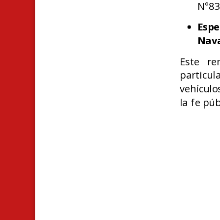
N°83
Espe
Nava
Este re
particul
vehículo
la fe púb